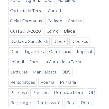
2020
Agenda 2030
Batxillerat
Carta de la Terra
Cartell
Cicles Formatius
Collage
Contes
Curs 2019-2020
Còmic
Diada
Diada de Sant Jordi
Dibuix
Dibuixos
Drac
Figuretes
Gamificació
Implicat
Infantil
Jocs
La Carta de la Terra
Lectures
Manualitats
ODS
Personatges
Poema
Primària
Princesa
Principis
Punts de llibre
QR
Reciclatge
Reutilització
Rosa
Roses