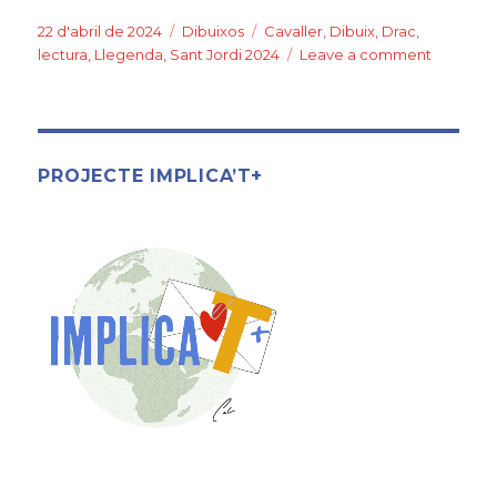
a
w
o
c
it
m
Posted
22 d'abril de 2024
Categories
Dibuixos
Tags
Cavaller
,
Dibuix
,
Drac
,
on
lectura
,
Llegenda
,
Sant Jordi 2024
Leave a comment
on
e
te
p
Sant
b
r
ar
Jordi
2024
o
te
o
ix
PROJECTE IMPLICA’T+
k