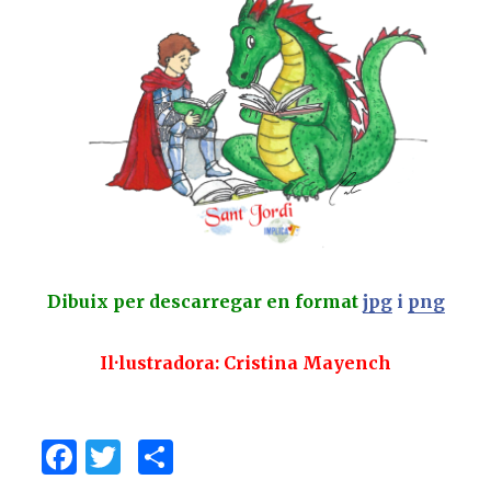
Dibuix per descarregar en format
jpg
i
png
Il·lustradora: Cristina Mayench
F
T
C