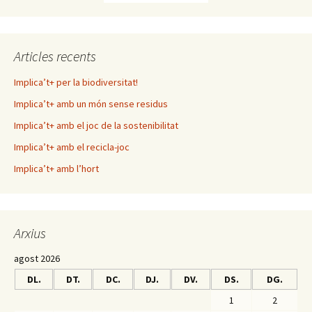
Articles recents
Implica’t+ per la biodiversitat!
Implica’t+ amb un món sense residus
Implica’t+ amb el joc de la sostenibilitat
Implica’t+ amb el recicla-joc
Implica’t+ amb l’hort
Arxius
agost 2026
DL.
DT.
DC.
DJ.
DV.
DS.
DG.
1
2