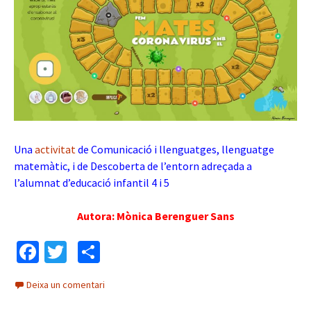
Una
activitat
de Comunicació i llenguatges, llenguatge
matemàtic, i de Descoberta de l’entorn adreçada a
l’alumnat d’educació infantil 4 i 5
Autora: Mònica Berenguer Sans
Fa
T
C
ce
wi
o
Deixa un comentari
b
tt
m