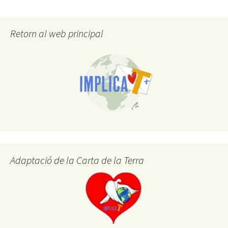
o
er
p
o
ar
Retorn al web principal
k
te
ix
Adaptació de la Carta de la Terra