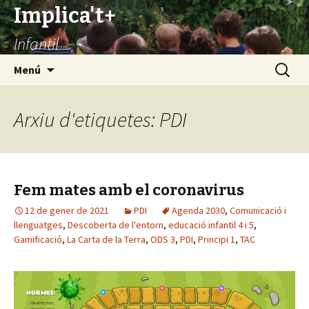
Implica't+
Infantil
Vés
Cerca:
Menú
al
contingut
Arxiu d'etiquetes: PDI
Fem mates amb el coronavirus
12 de gener de 2021
PDI
Agenda 2030
,
Comunicació i
llenguatges
,
Descoberta de l'entorn
,
educació infantil 4 i 5
,
Gamificació
,
La Carta de la Terra
,
ODS 3
,
PDI
,
Principi 1
,
TAC