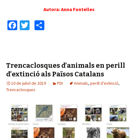
Autora: Anna Fontelles
Fa
T
C
ce
wi
o
b
tt
m
o
er
p
o
ar
Trencaclosques d’animals en perill
k
te
d’extinció als Països Catalans
ix
10 de juliol de 2019
PDI
Animals
,
perill d'extinció
,
Trencaclosques