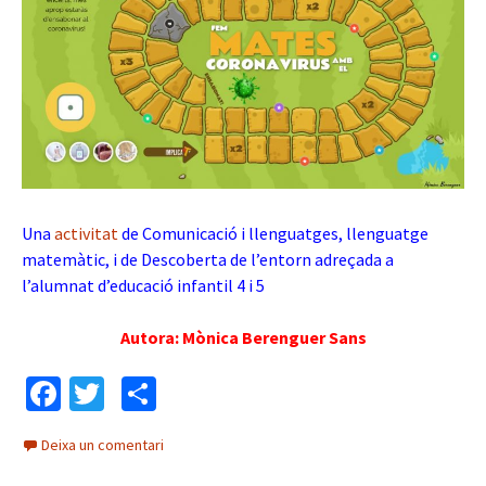
Una
activitat
de Comunicació i llenguatges, llenguatge
matemàtic, i de Descoberta de l’entorn adreçada a
l’alumnat d’educació infantil 4 i 5
Autora: Mònica Berenguer Sans
Fa
T
C
ce
wi
o
Deixa un comentari
b
tt
m