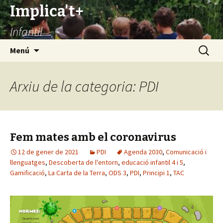
Implica't+
Infantil
Vés
Cerca:
Menú
al
contingut
Arxiu de la categoria: PDI
Fem mates amb el coronavirus
12 de gener de 2021
PDI
Agenda 2030
,
Comunicació i
llenguatges
,
Descoberta de l'entorn
,
educació infantil 4 i 5
,
Gamificació
,
La Carta de la Terra
,
ODS 3
,
PDI
,
Principi 1
,
TAC