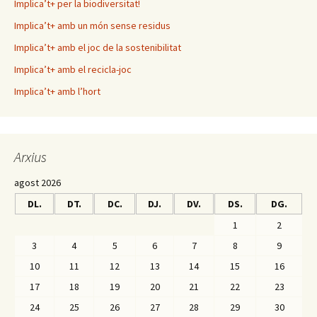
Implica’t+ per la biodiversitat!
Implica’t+ amb un món sense residus
Implica’t+ amb el joc de la sostenibilitat
Implica’t+ amb el recicla-joc
Implica’t+ amb l’hort
Arxius
agost 2026
DL.
DT.
DC.
DJ.
DV.
DS.
DG.
1
2
3
4
5
6
7
8
9
10
11
12
13
14
15
16
17
18
19
20
21
22
23
24
25
26
27
28
29
30