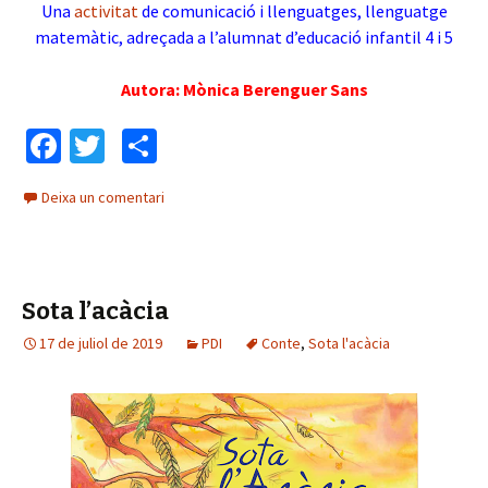
Una
activitat
de comunicació i llenguatges, llenguatge
matemàtic, adreçada a l’alumnat d’educació infantil 4 i 5
Autora: Mònica Berenguer Sans
Fa
T
C
ce
wi
o
Deixa un comentari
b
tt
m
o
er
p
o
ar
Sota l’acàcia
k
te
17 de juliol de 2019
ix
PDI
Conte
,
Sota l'acàcia