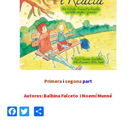
Primera
i
segona
part
Autores: Balbina Falceto i Noemí Munné
Fa
T
C
ce
wi
o
b
tt
m