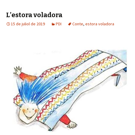
o
er
p
o
ar
L’estora voladora
k
te
15 de juliol de 2019
PDI
Conte
,
estora voladora
ix