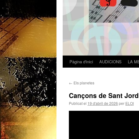
Pàgina d'inici
AUDICIONS
LA M
Vés
al
←
Els planetes
contingut
Cançons de Sant Jord
Publicat el
19 d'abril de 2026
per
ELOI