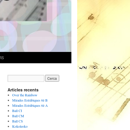
RS
Articles recents
Over the Rainbow
Mirades Estràbiques 6è B
Mirades Estràbiques 6è A
Ball CI
Ball CM
Ball CS
Kokoleoko