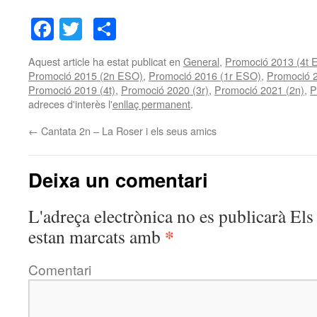
Facebook
Twitter
Comparteix
Aquest article ha estat publicat en
General
,
Promoció 2013 (4t 
Promoció 2015 (2n ESO)
,
Promoció 2016 (1r ESO)
,
Promoció 2
Promoció 2019 (4t)
,
Promoció 2020 (3r)
,
Promoció 2021 (2n)
,
P
adreces d'interès l'
enllaç permanent
.
←
Cantata 2n – La Roser i els seus amics
Deixa un comentari
L'adreça electrònica no es publicarà
Els 
*
estan marcats amb
Comentari