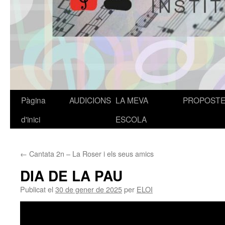
Pàgina
AUDICIONS
LA MEVA
PROPOST
Vés
d'inici
ESCOLA
al
contingut
←
Cantata 2n – La Roser i els seus amics
DIA DE LA PAU
Publicat el
30 de gener de 2025
per
ELOI