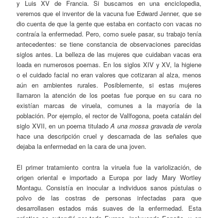
y Luis XV de Francia. Si buscamos en una enciclopedia,
veremos que el inventor de la vacuna fue Edward Jenner, que se
dio cuenta de que la gente que estaba en contacto con vacas no
contraía la enfermedad. Pero, como suele pasar, su trabajo tenía
antecedentes: se tiene constancia de observaciones parecidas
siglos antes. La belleza de las mujeres que cuidaban vacas era
loada en numerosos poemas. En los siglos XIV y XV, la higiene
o el cuidado facial no eran valores que cotizaran al alza, menos
aún en ambientes rurales. Posiblemente, si estas mujeres
llamaron la atención de los poetas fue porque en su cara no
existían marcas de viruela, comunes a la mayoría de la
población. Por ejemplo, el rector de Vallfogona, poeta catalán del
siglo XVII, en un poema titulado
A una mossa gravada de verola
hace una descripción cruel y descarnada de las señales que
dejaba la enfermedad en la cara de una joven.
El primer tratamiento contra la viruela fue la variolización, de
origen oriental e importado a Europa por lady Mary Wortley
Montagu. Consistía en inocular a individuos sanos pústulas o
polvo de las costras de personas infectadas para que
desarrollasen estados más suaves de la enfermedad. Esta