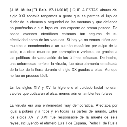
[J. M. Mulet [El País, 27-11-2016] ]
QUE A ESTAS alturas del
siglo XXI todavía tengamos a gente que se permita el lujo de
dudar de la eficacia y seguridad de las vacunas y que defienda
no ponérselas a sus hijos es una especie de broma pesada. De
pocos avances científicos estamos tan seguros de su
efectividad como de las vacunas. Si hoy ya no vemos niños con
muletas o encadenados a un pulmón mecánico por culpa de la
polio, o a otros muertos por sarampión o varicela, es gracias a
las políticas de vacunación de las últimas décadas. De hecho,
una enfermedad terrible, la viruela, fue absolutamente erradicada
de la faz de la tierra durante el siglo XX gracias a ellas. Aunque
no fue un proceso fácil.
En los siglos XIV y XV, la higiene o el cuidado facial no eran
valores que cotizaran al alza, menos aún en ambientes rurales
La viruela era una enfermedad muy democrática. Afectaba por
igual a pobres y a ricos y en todas las partes del mundo. Entre
los siglos XVI y XVII fue responsable de la muerte de seis
reyes, incluyendo el efímero Luis I de España, Pedro II de Rusia