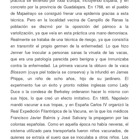
práctica se extendió por toda Europa, incluyendo España, y en
concreto por la provincia de Guadalajara. En 1768, en el pueblo
de Majaelrayo se consiguió frenar una epidemia gracias a esta
técnica. Pero en la localidad vecina de Campillo de Ranas la
población se diezmó por la oposición del párroco a la
variolización, ya que veía en esta práctica una mano demoniaca.
Realmente se trataba de una técnica de riesgo, ya que consistía
en transmitir el propio germen de la enfermedad. Lo que hizo
Jenner fue inocu­lar a personas sanas la viruela de las vacas,
que era una patología parecida pero benigna y que inmunizaba
contra la enfermedad. La primera vacuna la obtuvo de la vaca
Blossom
(cuya piel todavía se conserva) y la infundió en James
Phipps, un niño de ocho años, hijo de su jardinero. El
experimento fue un éxito y pronto nobles inglesas como Lady
Duce o la condesa de Berkeley ordenaron hacer lo mismo con
sus hijos, lo que creó un efecto imitativo. En 1805, Napoleón
mandó vacunar a sus tropas, y en España Carlos IV organizó la
Real Expedición Filantrópica de la Vacuna, en la que los médicos
Francisco Javier Balmis y José Salvany la propagaron por las
colonias españolas. Como en aquella época no había neveras, el
sistema utilizado para transportarla fueron niños vacunados, de
quienes se extraía el suero que se inoculaba a otros niños. Los