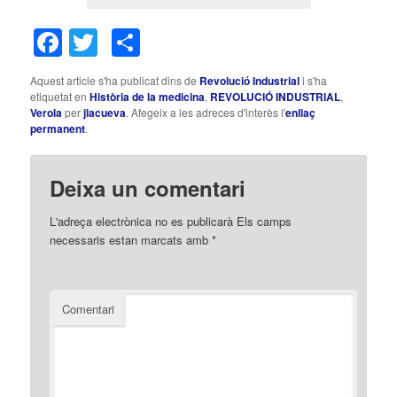
Facebook
Twitter
Comparteix
Aquest article s'ha publicat dins de
Revolució Industrial
i s'ha
etiquetat en
Història de la medicina
,
REVOLUCIÓ INDUSTRIAL
,
Verola
per
jlacueva
. Afegeix a les adreces d'interès l'
enllaç
permanent
.
Deixa un comentari
L'adreça electrònica no es publicarà
Els camps
necessaris estan marcats amb
*
Comentari