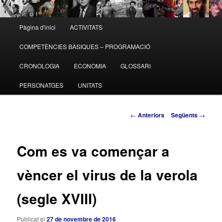
Menú
Pàgina d'inici
ACTIVITATS
Aneu
principal
COMPETÈNCIES BÀSIQUES – PROGRAMACIÓ
al
CRONOLOGIA
ECONOMIA
GLOSSARI
contingut
PERSONATGES
UNITATS
principal
Navegació
←
Anteriors
Següents
→
pels
articles
Com es va començar a
vèncer el virus de la verola
(segle XVIII)
Publicat el
27 de novembre de 2016