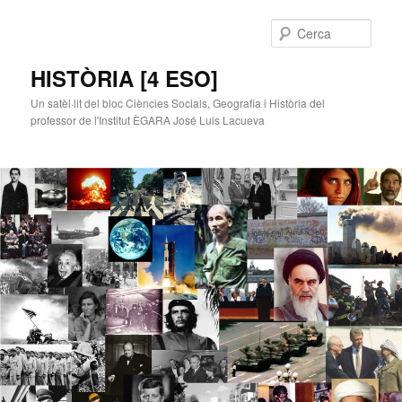
Cerca
HISTÒRIA [4 ESO]
Un satèl·lit del bloc Ciències Socials, Geografia i Història del
professor de l'Institut ÈGARA José Luis Lacueva