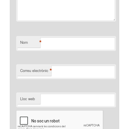
*
Nom
*
Correu electrònic
Lloc web