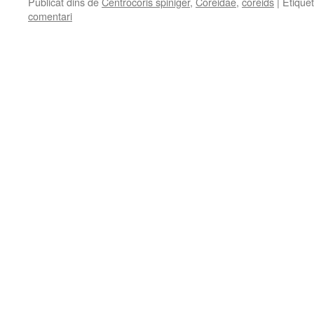
Publicat dins de
Centrocoris spiniger
,
Coreidae
,
corèids
|
Etique
comentari