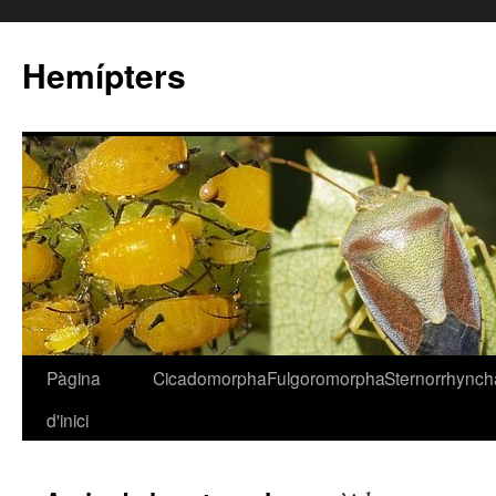
Hemípters
Pàgina
Cicadomorpha
Fulgoromorpha
Sternorrhynch
Vés
d'inici
al
contingut