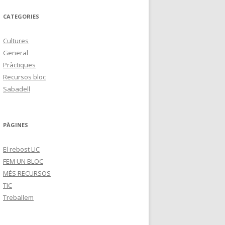
CATEGORIES
Cultures
General
Pràctiques
Recursos bloc
Sabadell
PÀGINES
El rebost LIC
FEM UN BLOC
MÉS RECURSOS
TIC
Treballem