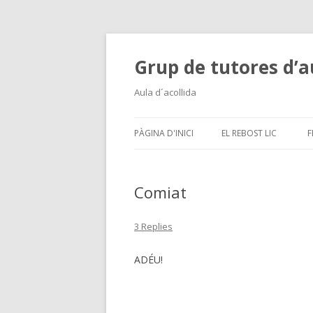
Grup de tutores d’au
Aula d´acollida
PÀGINA D'INICI
EL REBOST LIC
F
Comiat
3 Replies
ADÉU!