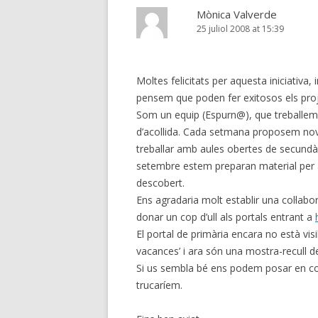
Mònica Valverde
25 juliol 2008 at 15:39
Moltes felicitats per aquesta iniciativa
pensem que poden fer exitosos els proj
Som un equip (Espurn@), que treballem
d’acollida. Cada setmana proposem nove
treballar amb aules obertes de secundàr
setembre estem preparan material per au
descobert.
Ens agradaria molt establir una col·lab
donar un cop d’ull als portals entrant a
El portal de primària encara no està visi
vacances’ i ara són una mostra-recull de
Si us sembla bé ens podem posar en cont
trucaríem.