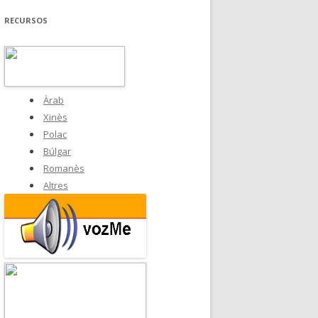
RECURSOS
Àrab
Xinès
Polac
Búlgar
Romanès
Altres