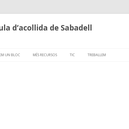
la d’acollida de Sabadell
Skip
to
EM UN BLOC
MÉS RECURSOS
TIC
TREBALLEM
content