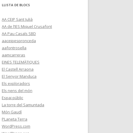
LLISTA DE BLOCS
AA CEIP Sant Julià
AA de l’IES Miquel Crusafont
AA Pau Casals SBD
aaceipespronceda
aafontrosella
aamcarreras
EINES TELEMÀTIQUES
El Castell Arraona
El Senyor Manduca
Els exploradors
Els nens del món
Espai públic
La torre del Samuntada
Món Gaudí
PLaneta Terra
WordPress.com