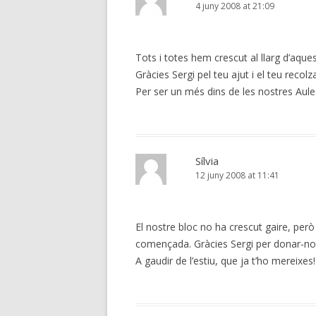
4 juny 2008 at 21:09
Tots i totes hem crescut al llarg d’aques
Gràcies Sergi pel teu ajut i el teu recol
Per ser un més dins de les nostres Aule
Sílvia
12 juny 2008 at 11:41
El nostre bloc no ha crescut gaire, però
començada. Gràcies Sergi per donar-n
A gaudir de l’estiu, que ja t’ho mereixes!