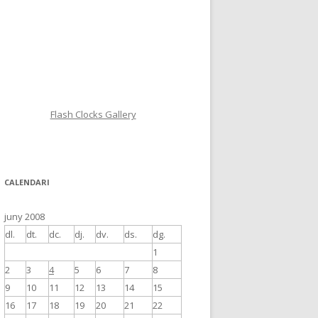
Flash Clocks Gallery
CALENDARI
juny 2008
dl.
dt.
dc.
dj.
dv.
ds.
dg.
1
2
3
4
5
6
7
8
9
10
11
12
13
14
15
16
17
18
19
20
21
22