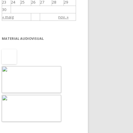
23
24
25
26
27
28
29
30
« maig
nov. »
MATERIAL AUDIOVISUAL