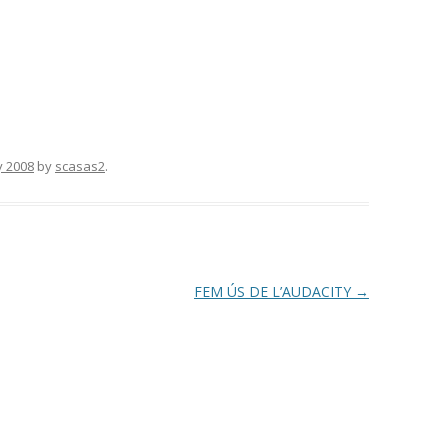
y 2008
by
scasas2
.
FEM ÚS DE L’AUDACITY
→