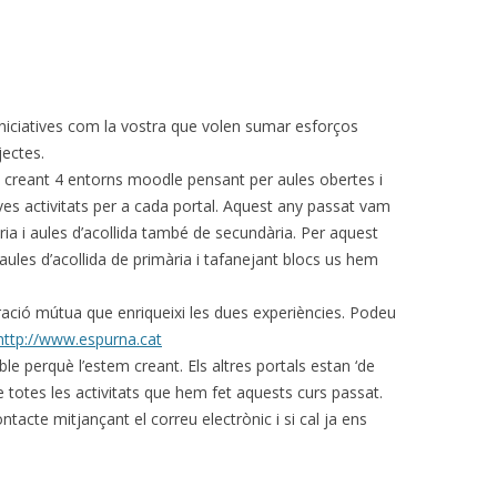
, iniciatives com la vostra que volen sumar esforços
ectes.
 creant 4 entorns moodle pensant per aules obertes i
s activitats per a cada portal. Aquest any passat vam
ia i aules d’acollida també de secundària. Per aquest
les d’acollida de primària i tafanejant blocs us hem
oració mútua que enriqueixi les dues experiències. Podeu
http://www.espurna.cat
ble perquè l’estem creant. Els altres portals estan ‘de
 totes les activitats que hem fet aquests curs passat.
acte mitjançant el correu electrònic i si cal ja ens