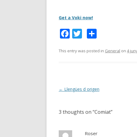
Get a Voki now!
F
T
C
ac
w
o
e
itt
m
This entry was posted in
General
on
4 jun
b
er
p
o
ar
o
te
k
ix
Post
←
Llengües d origen
navigation
3 thoughts on “
Comiat
”
Roser