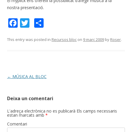
El myplick ens ofereix la possibilitat d’afegir música a la
nostra presentació.
F
T
C
ac
w
o
e
itt
m
This entry was posted in
Recursos bloc
on
9 març 2009
by
Roser
.
b
er
p
o
ar
o
te
k
ix
Post
←
MÚSICA AL BLOC
navigation
Deixa un comentari
L'adreça electrònica no es publicarà
Els camps necessaris
estan marcats amb
*
Comentari