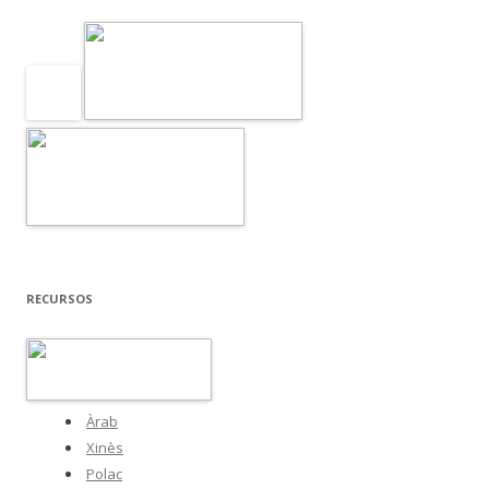
RECURSOS
Àrab
Xinès
Polac