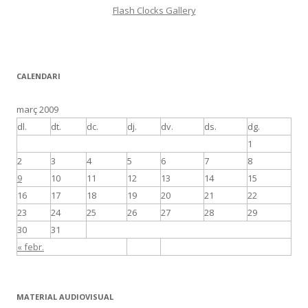
Flash Clocks Gallery
CALENDARI
març 2009
dl.
dt.
dc.
dj.
dv.
ds.
dg.
1
2
3
4
5
6
7
8
9
10
11
12
13
14
15
16
17
18
19
20
21
22
23
24
25
26
27
28
29
30
31
« febr.
MATERIAL AUDIOVISUAL