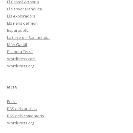
El Castell Arraona
El Senyor Manduca
Els exploradors
Els nens del món
Espai públic
La torre del Samuntada
Món Gaudí
PLaneta Terra
WordPress.com
WordPress.org
META
Entra
RSS
dels articles
RSS
dels comentaris
WordPress.org