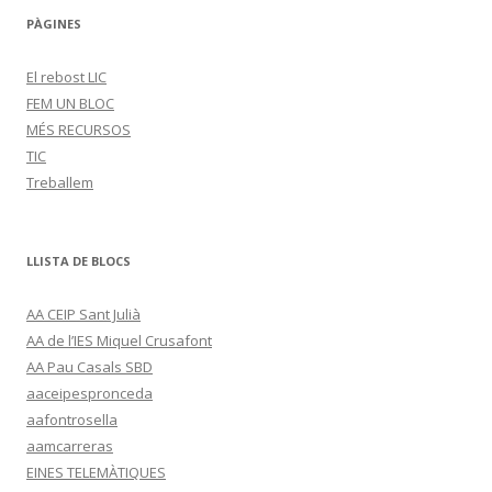
PÀGINES
El rebost LIC
FEM UN BLOC
MÉS RECURSOS
TIC
Treballem
LLISTA DE BLOCS
AA CEIP Sant Julià
AA de l’IES Miquel Crusafont
AA Pau Casals SBD
aaceipespronceda
aafontrosella
aamcarreras
EINES TELEMÀTIQUES