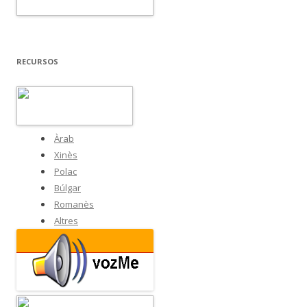
RECURSOS
Àrab
Xinès
Polac
Búlgar
Romanès
Altres