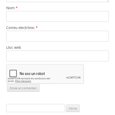
Nom
*
Correu electrònic
*
Lloc web
C
e