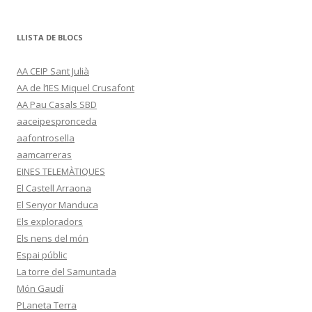
LLISTA DE BLOCS
AA CEIP Sant Julià
AA de l’IES Miquel Crusafont
AA Pau Casals SBD
aaceipespronceda
aafontrosella
aamcarreras
EINES TELEMÀTIQUES
El Castell Arraona
El Senyor Manduca
Els exploradors
Els nens del món
Espai públic
La torre del Samuntada
Món Gaudí
PLaneta Terra