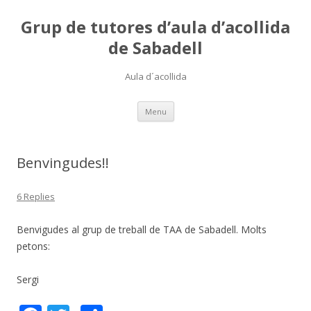
Grup de tutores d’aula d’acollida
de Sabadell
Aula d´acollida
Skip
Menu
to
content
Benvingudes!!
6 Replies
Benvigudes al grup de treball de TAA de Sabadell. Molts
petons:
Sergi