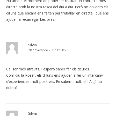
Ha arribat el moment de poder fer realitat un contacte més
directe amb la nostra tasca del dia a dia. Però no oblidem els
dilluns que encara ens falten per treballar en directe i que ens
ajuden a recarregar kes piles.
Sílvia
20 novembre 2007 at 10:26
Cal ser més atrevits, i espero saber fer els deures.
Com diu la Roser, els dilluns ens ajuden a fer un intercanvi
d’experiències molt positives. En sabem molt, eh! Algú ho
dubta?
Sílvia