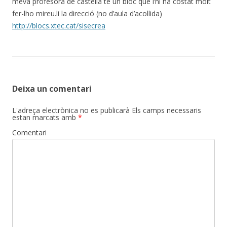
meva profesora de castellá te un bloc que l’hi ha costat molt
fer-lho mireu.li la direcció (no d’aula d’acollida)
http://blocs.xtec.cat/sisecrea
Deixa un comentari
L'adreça electrònica no es publicarà
Els camps necessaris
estan marcats amb
*
Comentari