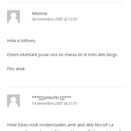
Montse
26 novembre 2007 at 12:55
Hola a tothom,
Estem intentant posar-nos en marxa en el món dels blogs.
Fins aviat.
***[[[JeNnIfEr]]]***
14 desembre 2007 at 21:51
Hola! Esteu molt modernizades amb aixó dels blocs!!! La