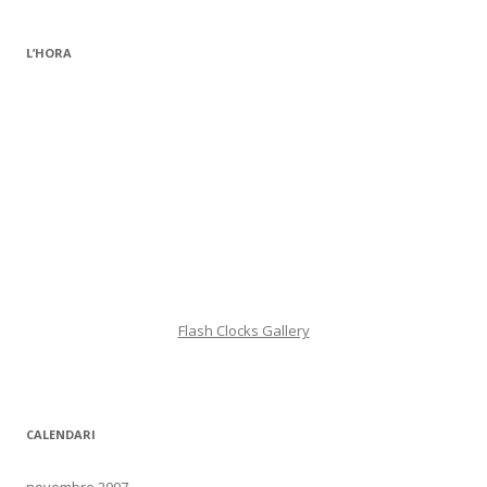
r
c
L’HORA
a
:
Flash Clocks Gallery
CALENDARI