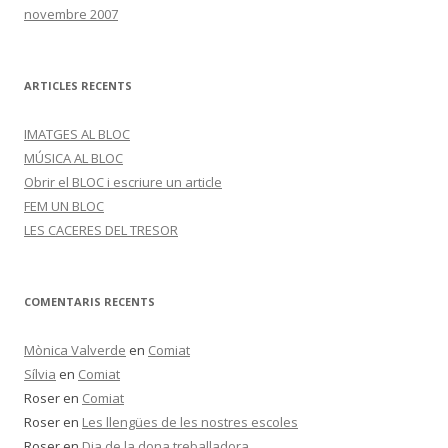
novembre 2007
ARTICLES RECENTS
IMATGES AL BLOC
MÚSICA AL BLOC
Obrir el BLOC i escriure un article
FEM UN BLOC
LES CACERES DEL TRESOR
COMENTARIS RECENTS
Mònica Valverde
en
Comiat
Sílvia
en
Comiat
Roser
en
Comiat
Roser
en
Les llengües de les nostres escoles
Roser
en
Dia de la dona treballadora