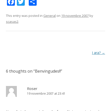
F
T
C
ac
w
o
e
itt
m
This entry was posted in
General
on
19 novembre 2007
by
scasas2
.
b
er
p
o
ar
o
te
k
ix
Post
I ara?
→
navigation
6 thoughts on “
Benvingudes!!
”
Roser
19 novembre 2007 at 23:41