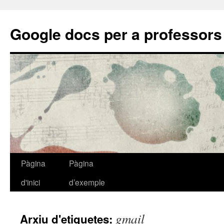
Google docs per a professors
Pàgina
Pàgina
Vés
d'inici
d’exemple
al
contingut
gmail
Arxiu d'etiquetes: