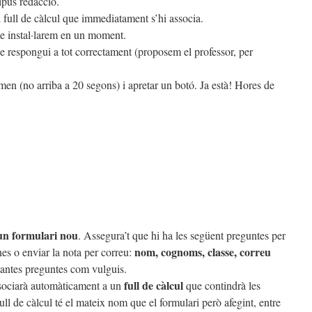
ipus redacció.
 full de càlcul que immediatament s’hi associa.
ue instal·larem en un moment.
ue respongui a tot correctament (proposem el professor, per
men (no arriba a 20 segons) i apretar un botó. Ja està! Hores de
un formulari nou
. Assegura’t que hi ha les següent preguntes per
nom, cognoms, classe, correu
nes o enviar la nota per correu:
 tantes preguntes com vulguis.
full de càlcul
ssociarà automàticament a un
que contindrà les
ll de càlcul té el mateix nom que el formulari però afegint, entre