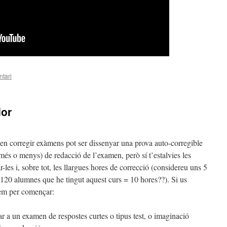
tari
or
n corregir exàmens pot ser dissenyar una prova auto-corregible
(més o menys) de redacció de l’examen, però sí t’estalvies les
les i, sobre tot, les llargues hores de correcció (considereu uns 5
 120 alumnes que he tingut aquest curs = 10 hores??). Si us
tem per començar:
r a un examen de respostes curtes o tipus test, o imaginació