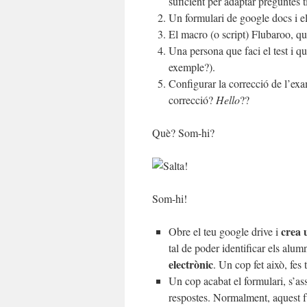
suficient per adaptar preguntes t
Un formulari de google docs i el
El macro (o script) Flubaroo, q
Una persona que faci el test i q
exemple?).
Configurar la correcció de l’exa
correcció?
Hello
??
Què? Som-hi?
Som-hi!
crea 
Obre el teu google drive i
tal de poder identificar els alum
electrònic
. Un cop fet això, fes
Un cop acabat el formulari, s’a
respostes. Normalment, aquest fu