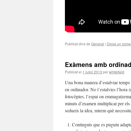
Publicat dins de
General
|
Deixa un comen
Exàmens amb ordinad
Publicat el
1 juliol 2013
per
whitefield
Una bona manera d’estalviar temps e
en ordinador. No t’estalvies l’hora 
fotocòpies, l’espai on emmagatzemar-
minuts d’examen multiplicat per els
sedueix la idea, mirem què necessi
Continguts que es puguin adapta