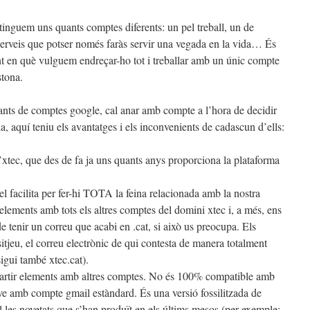
tinguem uns quants comptes diferents: un pel treball, un de
 serveis que potser només faràs servir una vegada en la vida… És
t en què vulguem endreçar-ho tot i treballar amb un únic compte
stona.
iants de comptes google, cal anar amb compte a l’hora de decidir
 aquí teniu els avantatges i els inconvenients de cadascun d’ells:
’xtec, que des de fa ja uns quants anys proporciona la plataforma
el facilita per fer-hi TOTA la feina relacionada amb la nostra
 elements amb tots els altres comptes del domini xtec i, a més, ens
 tenir un correu que acabi en .cat, si això us preocupa. Els
sitjeu, el correu electrònic de qui contesta de manera totalment
igui també xtec.cat).
mpartir elements amb altres comptes. No és 100% compatible amb
ve amb compte gmail estàndard. És una versió fossilitzada de
l les novetats que s’han produït en els últims mesos (per exemple: