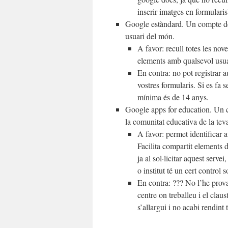
inserir imatges en formularis
Google estàndard. Un compte de 
usuari del món.
A favor: recull totes les no
elements amb qualsevol usuar
En contra: no pot registrar 
vostres formularis. Si es fa
mínima és de 14 anys.
Google apps for education. Un 
la comunitat educativa de la teva
A favor: permet identificar 
Facilita compartit elements 
ja al sol·licitar aquest serve
o institut té un cert control
En contra: ??? No l’he provat
centre on treballeu i el claus
s’allargui i no acabi rendin