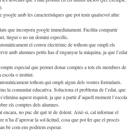
).
google amb les característiques que pot tenir qualsevol altre
vetats que incorpora google immediatament. Facilita compartir
i, tingui o no un domini específic.
automàticament el correu electrònic de tothom que ompli els
 servir amb alumnes petits has d’enganyar la màquina, ja que l’edat
compte especial que permet donar comptes a tots els membres de
 escola o institut.
automàticament tothom qui ompli algun dels vostres formularis.
dins la comunitat educativa. Soluciona el problema de l’edat, que
i, s’elimina aquest requisit, ja que a partir d’aquell moment l’escola
 sobre els comptes dels alumnes.
 encara, no puc dir què té de dolent. Això sí, cal informar el
tre n’ha d’aprovar la sol·licitud, cosa que pot fer que el procés
t tan bé com ens podríem esperar.