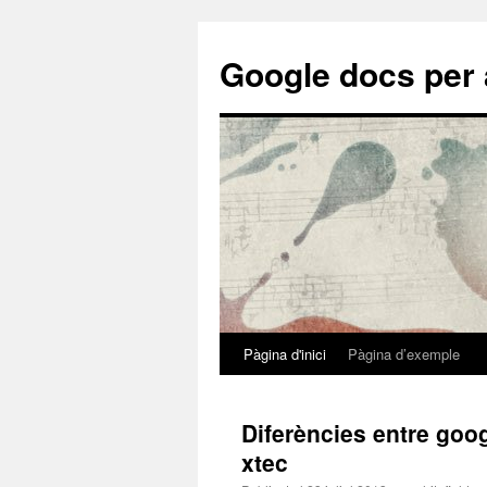
Google docs per 
Pàgina d'inici
Pàgina d’exemple
Vés
al
Diferències entre goog
contingut
xtec