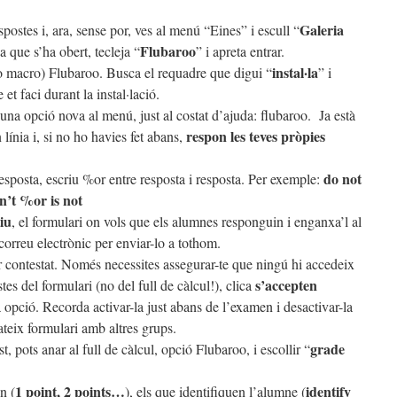
Galeria
spostes i, ara, sense por, ves al menú “Eines” i escull “
Flubaroo
a que s’ha obert, tecleja “
” i apreta entrar.
instal·la
 (o macro) Flubaroo. Busca el requadre que digui “
” i
et faci durant la instal·lació.
na opció nova al menú, just al costat d’ajuda: flubaroo. Ja està
respon les teves pròpies
n línia i, si no ho havies fet abans,
do not
esposta, escriu %or entre resposta i resposta. Per exemple:
n’t %or is not
iu
, el formulari on vols que els alumnes responguin i enganxa’l al
correu electrònic per enviar-lo a tothom.
er contestat. Només necessites assegurar-te que ningú hi accedeix
s’accepten
es del formulari (no del full de càlcul!), clica
 opció. Recorda activar-la just abans de l’examen i desactivar-la
mateix formulari amb altres grups.
grade
 pots anar al full de càlcul, opció Flubaroo, i escollir “
.
1 point, 2 points…
identify
n (
), els que identifiquen l’alumne (