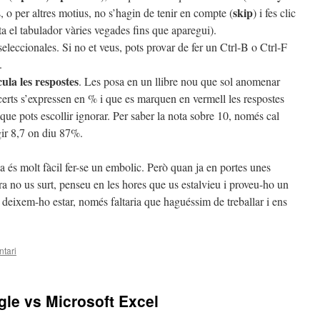
skip
rs, o per altres motius, no s’hagin de tenir en compte (
) i fes clic
a el tabulador vàries vegades fins que aparegui).
seleccionales. Si no et veus, pots provar de fer un Ctrl-B o Ctrl-F
.
ula les respostes
. Les posa en un llibre nou que sol anomenar
erts s’expressen en % i que es marquen en vermell les respostes
e pots escollir ignorar. Per saber la nota sobre 10, només cal
gir 8,7 on diu 87%.
 és molt fàcil fer-se un embolic. Però quan ja en portes unes
era no us surt, penseu en les hores que us estalvieu i proveu-ho un
 deixem-ho estar, només faltaria que haguéssim de treballar i ens
tari
gle vs Microsoft Excel