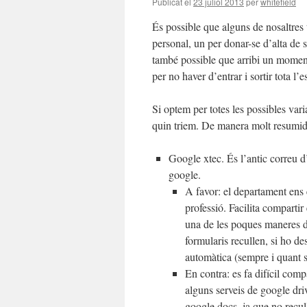
Publicat el
23 juliol 2013
per
whitefield
És possible que alguns de nosaltres 
personal, un per donar-se d’alta de
també possible que arribi un momen
per no haver d’entrar i sortir tota l’e
Si optem per totes les possibles var
quin triem. De manera molt resumida,
Google xtec. És l’antic correu d
google.
A favor: el departament ens 
professió. Facilita compartir
una de les poques maneres de
formularis recullen, si ho de
automàtica (sempre i quant s
En contra: es fa difícil co
alguns serveis de google dri
google docs, ja que no recul