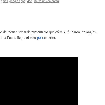
a
gmail
,
google apps
,
xtec
|
Deixa un comentari
del petit tutorial de presentació que ofereix ‘flubaroo’ en anglès.
-lo a l’aula, llegiu el meu
post
anterior.