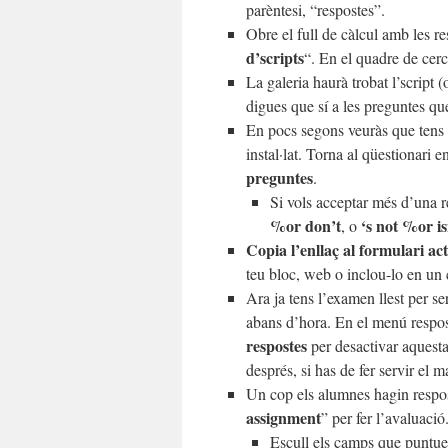
parèntesi, “respostes”.
Obre el full de càlcul amb les re
d’scripts
“. En el quadre de cerc
La galeria haurà trobat l’script
digues que sí a les preguntes que 
En pocs segons veuràs que tens u
instal·lat. Torna al qüestionari e
preguntes
.
Si vols acceptar més d’una r
%or don’t
‘s not %or is
, o
Copia l’enllaç al formulari act
teu bloc, web o inclou-lo en un 
Ara ja tens l’examen llest per s
abans d’hora. En el menú respost
respostes
per desactivar aquesta
després, si has de fer servir el 
Un cop els alumnes hagin respost,
assignment
” per fer l’avaluació
Escull els camps que puntue