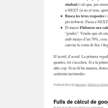
student
) i els que, per erro
a NEXT (si no el veus, apret
Busca les teves respostes
i 
per trobar-te. Passa a NEXT
Flubaroo ara calc
El macro
“grades”. Veuràs que els enc
amb menys d’un 70%, cosa qu
canviar la coma de lloc i lle
D’acord, d’acord. La primera vegada
quantes, tot s’accelera. Si a la prim
altre cop. Si no hi ha manera, doncs
sentíssim incòmodes.
Publicat dins de
General
|
Deixa un comen
Fulls de càlcul de goo
Publicat el
29 juny 2013
per
whitefield