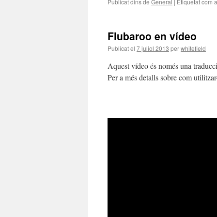
Publicat dins de
General
|
Etiquetat com 
Flubaroo en vídeo
Publicat el
7 juliol 2013
per
whitefield
Aquest vídeo és només una traducció 
Per a més detalls sobre com utilitzar