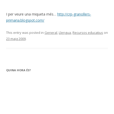
I per veure una miqueta més…
http://crp-granollers-
primaria.blogspot.com/
This entry was posted in
General
,
Llengua
,
Recursos educatius
on
23 maig 2009
.
QUINA HORA ÉS?