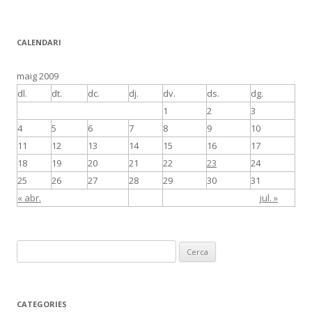
CALENDARI
maig 2009
dl.
dt.
dc.
dj.
dv.
ds.
dg.
1
2
3
4
5
6
7
8
9
10
11
12
13
14
15
16
17
18
19
20
21
22
23
24
25
26
27
28
29
30
31
« abr.
jul. »
C
e
r
c
CATEGORIES