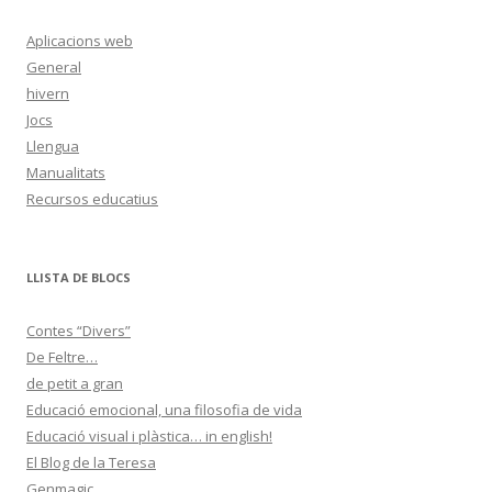
a
:
Aplicacions web
General
hivern
Jocs
Llengua
Manualitats
Recursos educatius
LLISTA DE BLOCS
Contes “Divers”
De Feltre…
de petit a gran
Educació emocional, una filosofia de vida
Educació visual i plàstica… in english!
El Blog de la Teresa
Genmagic