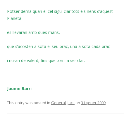
Potser demà quan el cel sigui clar tots els nens d’aquest
Planeta
es llevaran amb dues mans,
que s’acosten a sota el seu braç, una a sota cada braç
i riuran de valent, fins que torni a ser clar.
Jaume Barri
This entry was posted in
General
,
Jocs
on
31 gener 2009
.