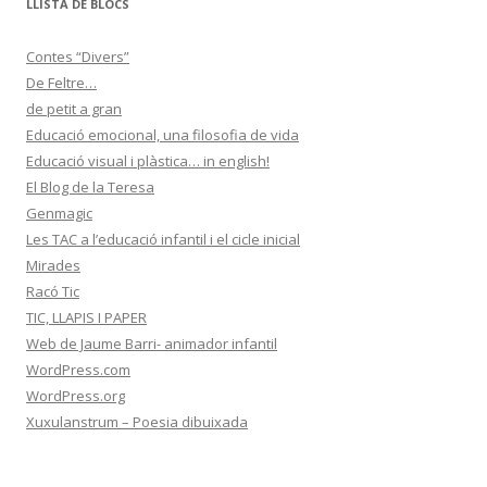
LLISTA DE BLOCS
Contes “Divers”
De Feltre…
de petit a gran
Educació emocional, una filosofia de vida
Educació visual i plàstica… in english!
El Blog de la Teresa
Genmagic
Les TAC a l’educació infantil i el cicle inicial
Mirades
Racó Tic
TIC, LLAPIS I PAPER
Web de Jaume Barri- animador infantil
WordPress.com
WordPress.org
Xuxulanstrum – Poesia dibuixada