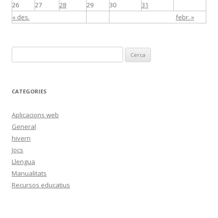
26
27
28
29
30
31
« des.
febr. »
C
e
r
c
CATEGORIES
a
:
Aplicacions web
General
hivern
Jocs
Llengua
Manualitats
Recursos educatius