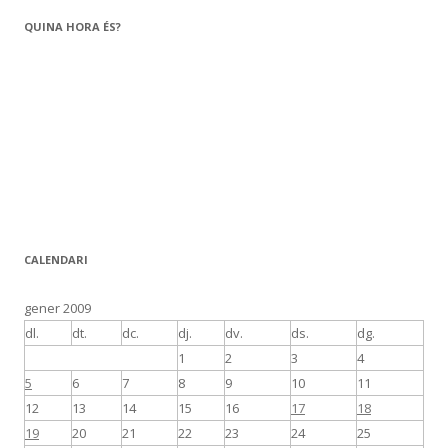
QUINA HORA ÉS?
CALENDARI
gener 2009
dl.
dt.
dc.
dj.
dv.
ds.
dg.
1
2
3
4
5
6
7
8
9
10
11
12
13
14
15
16
17
18
19
20
21
22
23
24
25