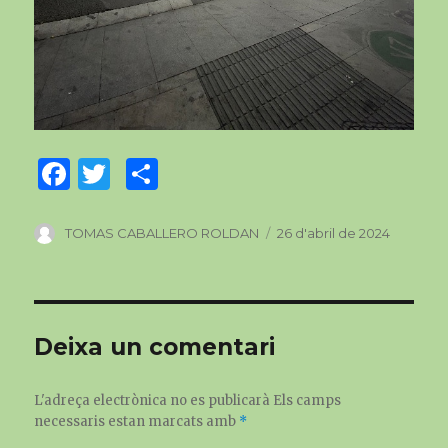
F
T
C
a
w
o
c
it
m
Author
TOMAS CABALLERO ROLDAN
Posted
26 d'abril de 2024
on
e
te
p
b
r
ar
o
te
Deixa un comentari
o
ix
k
L'adreça electrònica no es publicarà
Els camps
necessaris estan marcats amb
*