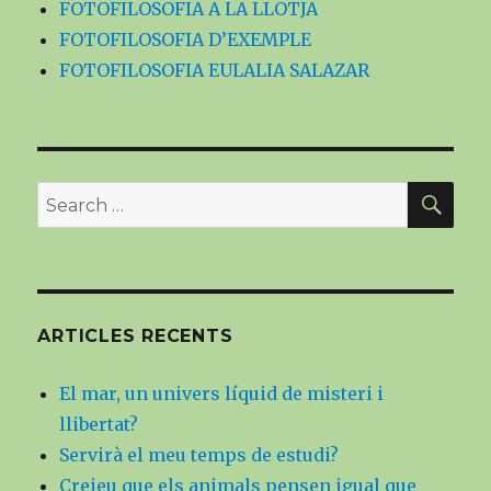
FOTOFILOSOFIA A LA LLOTJA
FOTOFILOSOFIA D’EXEMPLE
FOTOFILOSOFIA EULALIA SALAZAR
SE
Search
for:
ARTICLES RECENTS
El mar, un univers líquid de misteri i
llibertat?
Servirà el meu temps de estudi?
Creieu que els animals pensen igual que