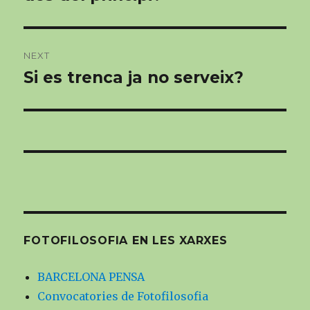
NEXT
Si es trenca ja no serveix?
Next
post:
FOTOFILOSOFIA EN LES XARXES
BARCELONA PENSA
Convocatories de Fotofilosofia