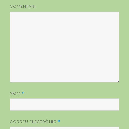
COMENTARI
NOM
*
CORREU ELECTRÒNIC
*