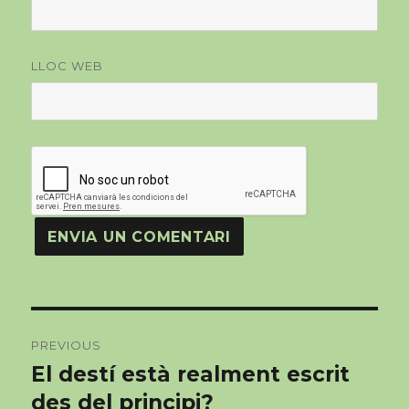
LLOC WEB
Navegació
PREVIOUS
d'articles
El destí està realment escrit
Previous
des del principi?
post: