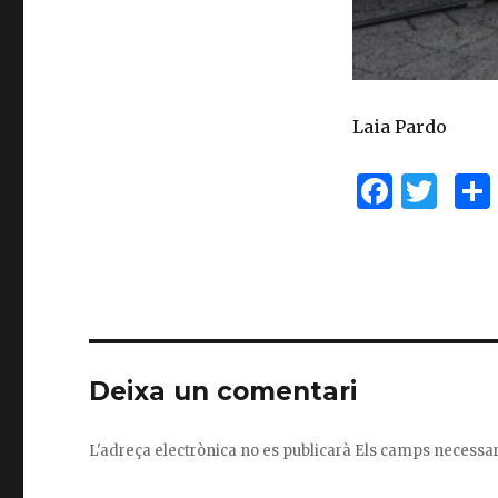
Laia Pardo
F
T
a
w
c
it
e
te
b
r
o
Deixa un comentari
o
k
L'adreça electrònica no es publicarà
Els camps necessa