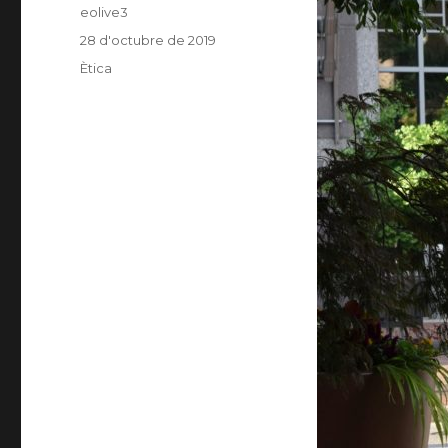
Author
eolive3
Posted
28 d'octubre de 2019
on
Categories
Ètica