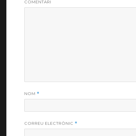
COMENTARI
NOM
*
CORREU ELECTRÒNIC
*