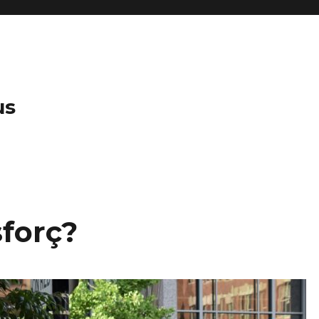
us
sforç?