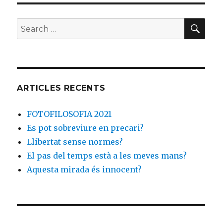
Déu
o
te
encara?
o
ix
SE
Search
k
for:
ARTICLES RECENTS
FOTOFILOSOFIA 2021
Es pot sobreviure en precari?
Llibertat sense normes?
El pas del temps està a les meves mans?
Aquesta mirada és innocent?