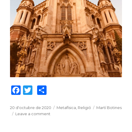
F
T
C
a
w
o
c
it
m
Posted
20 d'octubre de 2020
Categories
Metafísica
,
Religió
Tags
Martí Botines
on
Leave a comment
on
e
te
p
Creiem
b
r
ar
en