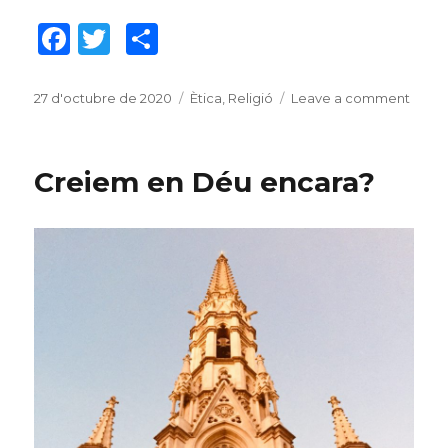
F
T
C
a
w
o
c
it
m
Posted
27 d'octubre de 2020
Categories
Ètica
,
Religió
Leave a comment
on
on
La
e
te
p
fe
b
r
ar
és
Creiem en Déu encara?
un
o
te
nego
o
ix
k