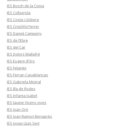
IES Bosch de la Coma
IES Collserola
IES Costa i Llobera
IES Cristòfol Ferrer
IES Damià Campeny
IES de l’Ebre
IES del Car
IES Dolors Mallafré
IES Eugeni d’Ors
IES Felanitx
IES Ferran Casablancas
IES Gabriela Mistral
IES Illa de Rodes
IES Infanta Isabel
IES Jaume Vicens vives
IES Joan Oró
IES Joan Ramon Benaprès
IES Josep Lluís Sert