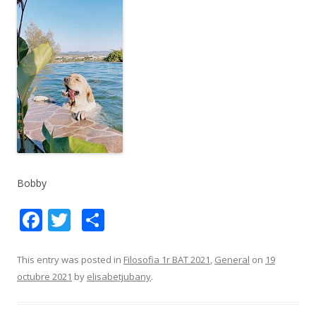
Bobby
F
T
C
ac
w
o
e
itt
m
This entry was posted in
Filosofia 1r BAT 2021
,
General
on
19
octubre 2021
by
elisabetjubany
.
b
er
p
o
ar