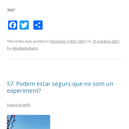
360º
F
T
C
ac
w
o
e
itt
m
This entry was posted in
Filosofia 1r BAT 2021
on
19 octubre 2021
by
elisabetjubany
.
b
er
p
o
ar
o
te
k
ix
57. Podem estar segurs que no som un
experiment?
Leave a reply