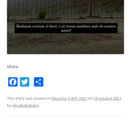
Moira
F
T
C
ac
w
o
e
itt
m
This entry was posted in
Filosofia 1r BAT 2021
on
19 octubre 2021
by
elisabetjubany
.
b
er
p
o
ar
o
te