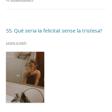
b
er
p
o
ar
o
te
k
ix
55. Què seria la felicitat sense la tristesa?
Leave a reply