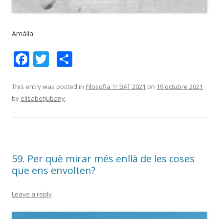
Amàlia
F
T
C
ac
w
o
e
itt
m
This entry was posted in
Filosofia 1r BAT 2021
on
19 octubre 2021
by
elisabetjubany
.
b
er
p
o
ar
o
te
k
ix
59. Per què mirar més enllà de les coses
que ens envolten?
Leave a reply