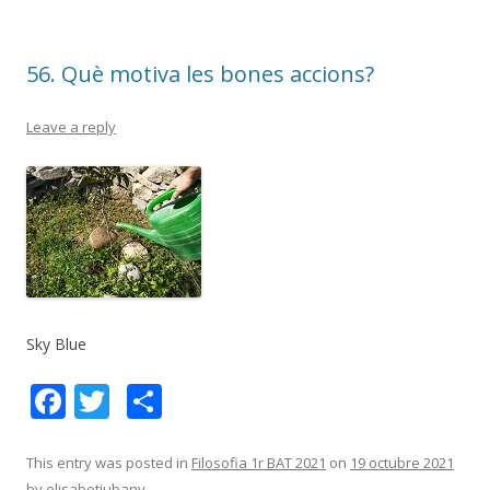
o
te
k
ix
56. Què motiva les bones accions?
Leave a reply
Sky Blue
F
T
C
ac
w
o
e
itt
m
This entry was posted in
Filosofia 1r BAT 2021
on
19 octubre 2021
by
elisabetjubany
.