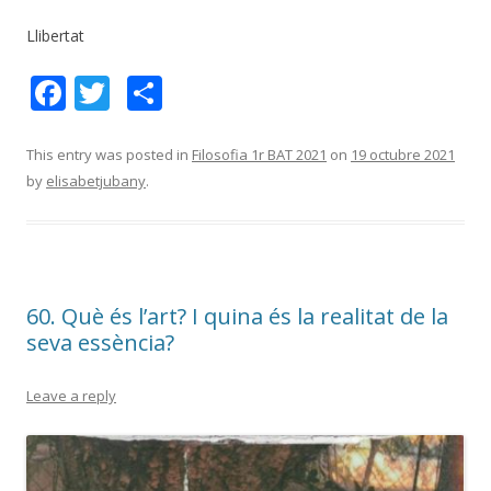
Llibertat
F
T
C
ac
w
o
e
itt
m
This entry was posted in
Filosofia 1r BAT 2021
on
19 octubre 2021
by
elisabetjubany
.
b
er
p
o
ar
o
te
k
ix
60. Què és l’art? I quina és la realitat de la
seva essència?
Leave a reply