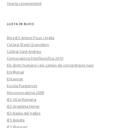
Teoria coneixement
LLISTA DE BLOCS
Blog IES Antoni Pous i Argila
Col.legi l’Estel Granollers
Col·legi Sant Andreu
Convocatòria Fotofilosòfica 2010
Els drets humans i els camps de concentració nazi
Enr@onar
Enraonar
Escola Puigcerver
Filoconvocatòria 2009
IES Vil.la Romana
IES Angeleta Ferrer
IES Badia del Valles
IES Belulla
IES Blanxart