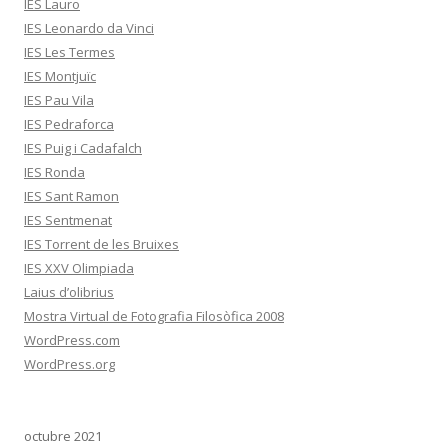
IES Lauro
IES Leonardo da Vinci
IES Les Termes
IES Montjuïc
IES Pau Vila
IES Pedraforca
IES Puig i Cadafalch
IES Ronda
IES Sant Ramon
IES Sentmenat
IES Torrent de les Bruixes
IES XXV Olimpiada
Laius d’olibrius
Mostra Virtual de Fotografia Filosòfica 2008
WordPress.com
WordPress.org
octubre 2021