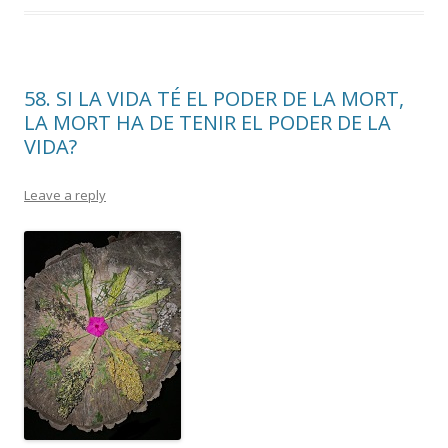
o
ar
o
te
k
ix
58. SI LA VIDA TÉ EL PODER DE LA MORT,
LA MORT HA DE TENIR EL PODER DE LA
VIDA?
Leave a reply