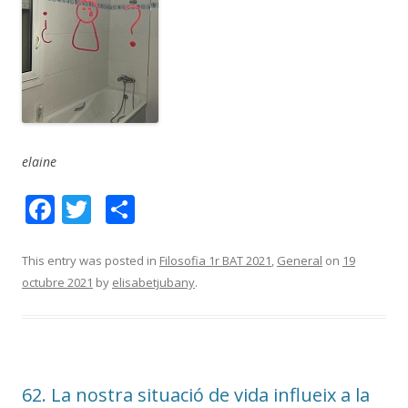
elaine
F
T
C
ac
w
o
e
itt
m
This entry was posted in
Filosofia 1r BAT 2021
,
General
on
19
octubre 2021
by
elisabetjubany
.
b
er
p
o
ar
o
te
k
ix
62. La nostra situació de vida influeix a la