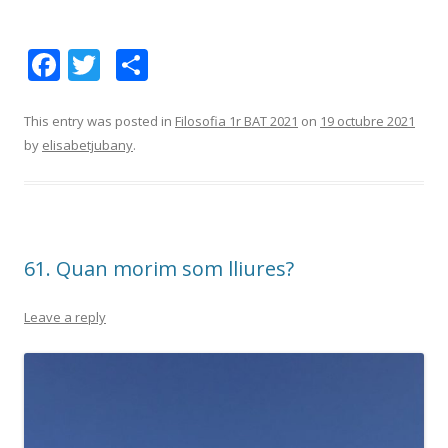
F
T
C
ac
w
o
e
itt
m
This entry was posted in
Filosofia 1r BAT 2021
on
19 octubre 2021
by
elisabetjubany
.
b
er
p
o
ar
o
te
k
ix
61. Quan morim som lliures?
Leave a reply