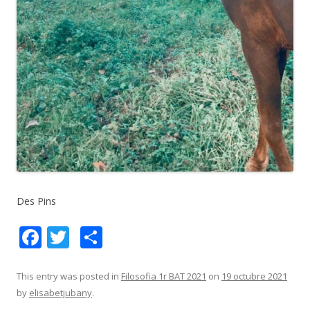
Des Pins
F
T
C
ac
w
o
e
itt
m
This entry was posted in
Filosofia 1r BAT 2021
on
19 octubre 2021
by
elisabetjubany
.
b
er
p