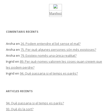
Manifest
COMENTARIS RECENTS
Aroha
en
26. Podem entendre el bé sense el mal?
Aroha
en
75. Per què algunes persones són més existoses?
Aroha
en
79. Existeix només una única realitat?
Ingrid
en
89. Per què nomes valorem les coses quan creiem que
les podem perdre?
Ingrid
en
94. Què passaria si el temps es parés?
ARTICLES RECENTS
94. Què passaria si el temps es parés?
93. Què és la sort?