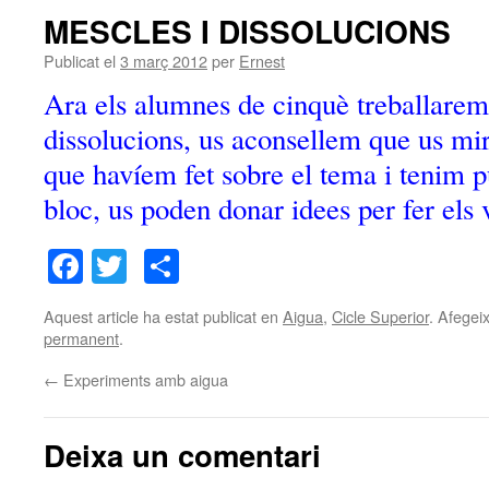
MESCLES I DISSOLUCIONS
Publicat el
3 març 2012
per
Ernest
Ara els alumnes de cinquè treballarem 
dissolucions, us aconsellem que us mi
que havíem fet sobre el tema i tenim p
bloc, us poden donar idees per fer els 
Facebook
Twitter
Comparteix
Aquest article ha estat publicat en
Aigua
,
Cicle Superior
. Afegeix
permanent
.
←
Experiments amb aigua
Deixa un comentari