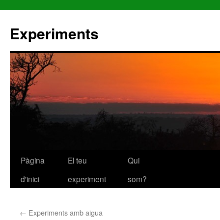
Experiments
Pàgina
El teu
Qui
Vés
d'inici
experiment
som?
al
contingut
←
Experiments amb aigua