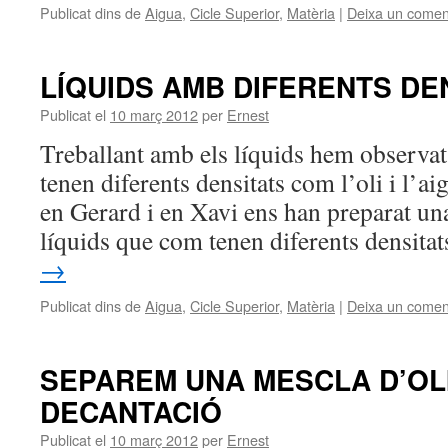
Publicat dins de
Aigua
,
Cicle Superior
,
Matèria
|
Deixa un comen
LÍQUIDS AMB DIFERENTS DE
Publicat el
10 març 2012
per
Ernest
Treballant amb els líquids hem observat
tenen diferents densitats com l’oli i l’a
en Gerard i en Xavi ens han preparat un
líquids que com tenen diferents densit
→
Publicat dins de
Aigua
,
Cicle Superior
,
Matèria
|
Deixa un comen
SEPAREM UNA MESCLA D’OLI
DECANTACIÓ
Publicat el
10 març 2012
per
Ernest