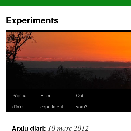
Experiments
Pàgina
El teu
Qui
Vés
d'inici
experiment
som?
al
contingut
10 març 2012
Arxiu diari: