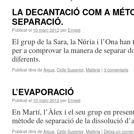
LA DECANTACIÓ COM A MÉT
SEPARACIÓ.
Publicat el
10 març 2012
per
Ernest
El grup de la Sara, la Núria i l’Ona han 
per a comprovar la manera de separar do
diferents.
Publicat dins de
Aigua
,
Cicle Superior
,
Matèria
|
3 comentaris
L’EVAPORACIÓ
Publicat el
10 març 2012
per
Ernest
En Martí, l’Àlex i el seu grup en prese
mètode de separació de la dissolució d’ai
Publicat dins de
Aigua
,
Cicle Superior
,
Matèria
|
Deixa un comen