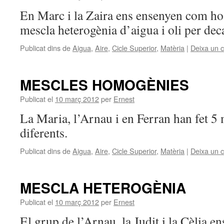
En Marc i la Zaira ens ensenyen com ho
mescla heterogènia d’aigua i oli per dec
Publicat dins de
Aigua
,
Aire
,
Cicle Superior
,
Matèria
|
Deixa un 
MESCLES HOMOGÈNIES
Publicat el
10 març 2012
per
Ernest
La Maria, l’Arnau i en Ferran han fet 
diferents.
Publicat dins de
Aigua
,
Aire
,
Cicle Superior
,
Matèria
|
Deixa un 
MESCLA HETEROGÈNIA
Publicat el
10 març 2012
per
Ernest
El grup de l’Arnau, la Judit i la Cèlia e