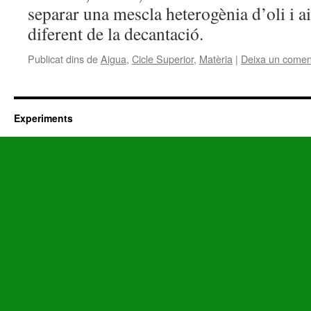
separar una mescla heterogènia d’oli i 
diferent de la decantació.
Publicat dins de
Aigua
,
Cicle Superior
,
Matèria
|
Deixa un comen
Experiments