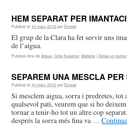
HEM SEPARAT PER IMANTAC
Publicat el
10 març 2012
per
Ernest
El grup de la Clara ha fet servir uns ima
de l’aigua.
Publicat dins de
Aigua
,
Cicle Superior
,
Matèria
|
Deixa un comen
SEPAREM UNA MESCLA PER 
Publicat el
10 març 2012
per
Ernest
Si mesclem aigua, sorra i predretes, tot 
qualsevol pati, veurem que si ho deixe
tornar a tenir-ho tot un altre cop separat
després la sorra més fina va …
Continua