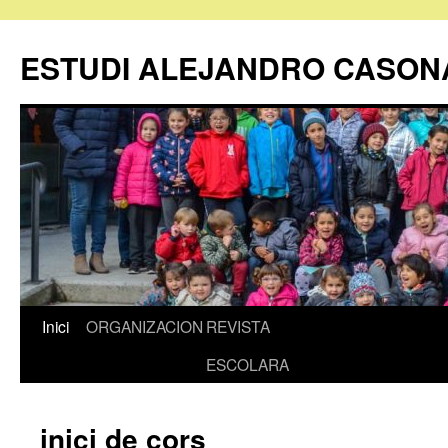
ESTUDI ALEJANDRO CASON
Inici
ORGANIZACION
REVISTA
Vés
ESCOLARA
al
contingut
inici de cors