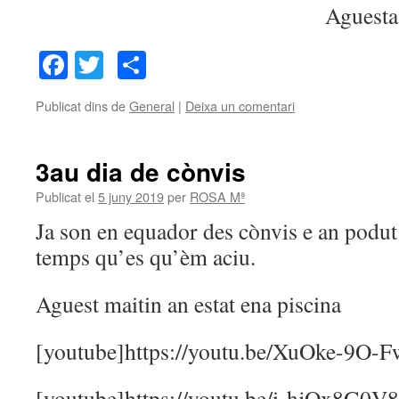
Aguesta
Facebook
Twitter
Comparteix
Publicat dins de
General
|
Deixa un comentari
3au dia de cònvis
Publicat el
5 juny 2019
per
ROSA Mª
Ja son en equador des cònvis e an podut
temps qu’es qu’èm aciu.
Aguest maitin an estat ena piscina
[youtube]https://youtu.be/XuOke-9O-F
[youtube]https://youtu.be/i-hjOx8G0V8