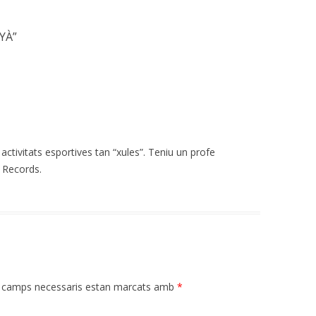
NYÀ
”
ctivitats esportives tan “xules”. Teniu un profe
. Records.
 camps necessaris estan marcats amb
*