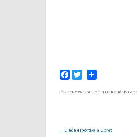
F
T
C
ac
w
o
e
itt
m
This entry was posted in
Educació Física
o
b
er
p
o
ar
o
te
k
ix
Post
←
Diada esportiva a Lloret