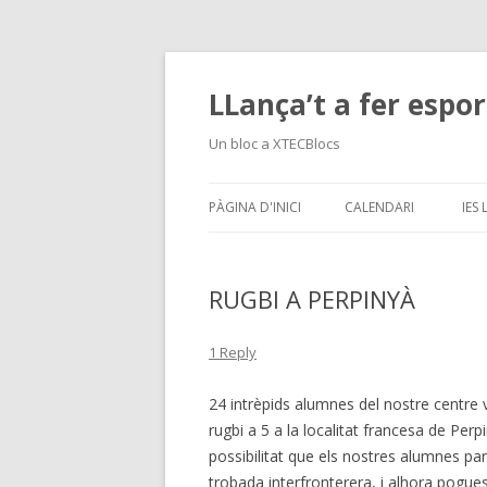
LLança’t a fer espor
Un bloc a XTECBlocs
PÀGINA D'INICI
CALENDARI
IES
RUGBI A PERPINYÀ
1 Reply
24 intrèpids alumnes del nostre centre 
rugbi a 5 a la localitat francesa de Perp
possibilitat que els nostres alumnes pa
trobada interfronterera, i alhora pogues