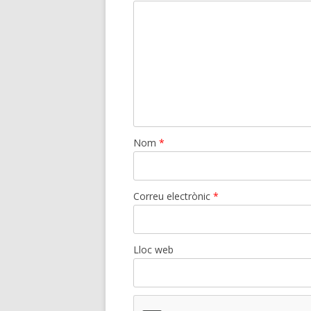
Nom
*
Correu electrònic
*
Lloc web