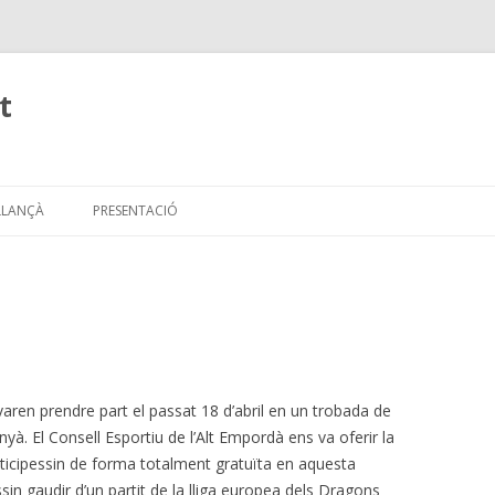
t
Skip
to
 LLANÇÀ
PRESENTACIÓ
content
varen prendre part el passat 18 d’abril en un trobada de
inyà. El Consell Esportiu de l’Alt Empordà ens va oferir la
rticipessin de forma totalment gratuïta en aquesta
sin gaudir d’un partit de la lliga europea dels Dragons