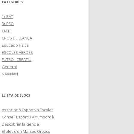
CATEGORIES
1r BAT
3r ESO
CIATE
CROS DE LLANÇÀ
Educació Física
ESCOLES VERDES
FUTBOL CREATIU
General
NARINAN
LLISTA DE BLOCS
Associació Esportiva Escolar
Consell Esportiu Alt Empordà
Descobrim la ciència
El bloc d’en Marcos Orozco