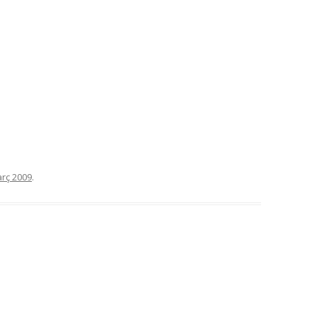
rç 2009
.