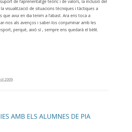
 suport
de l’aprenentatge teòric i de valors, la inclusió del
 la visualització de situacions tècniques i tàctiques a
s que avui en dia tenim a l’abast. Ara ens toca a
ptar-nos als avenços i saber-los conjuminar amb les
i l’esport, perquè, això sí , sempre ens quedarà el bèlit.
iol 2009
.
IES AMB ELS ALUMNES DE PIA