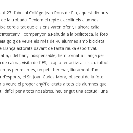
at 27 d’abril al Collége Jean Rous de Pia, aquest dimarts
 de la trobada. Teníem el repte d’acollir els alumnes i
 cordialitat que ells ens varen oferir, i alhora calia
’intercanvi i companyonia.Rebuda a la biblioteca, la foto
. Feia goig de veure els més de 40 alumnes amb bicicleta
 de Llançà astorats davant de tanta rauxa esportiva!.
platja, i del bany indispensable, hem tornat a Llançà per
calma, visita de l’IES, i cap a fer activitat física: futbol
 temps per res mes, un petit berenar, lliurament d’un
or d’esports, el Sr. Joan Carles Mora, obsequi de la foto
 a veure el proper any?Felicitats a tots els alumnes que
st i difícil per a tots nosaltres, heu tingut una actitud i una