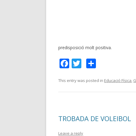
predisposició molt positiva.
F
T
C
ac
w
o
e
itt
m
This entry was posted in
Educació Física
,
G
b
er
p
o
ar
o
te
TROBADA DE VOLEIBOL
k
ix
Leave a reply