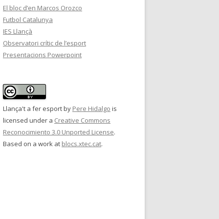
El bloc d’en Marcos Orozco
Futbol Catalunya
IES Llançà
Observatori crític de l’esport
Presentacions Powerpoint
Llança't a fer esport
by
Pere Hidalgo
is
licensed under a
Creative Commons
Reconocimiento 3.0 Unported License
.
Based on a work at
blocs.xtec.cat
.