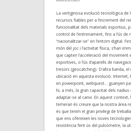
La vertiginosa evolució tecnològica de l
recursos fiables per a l’increment del re
funcionalitat dels materials esportius, pa
control de l’entrenament, fins a l’ús de n
“nacionalitzar-se” en l’entorn digital. Fi
món del joc i l’activitat física, s’han 
que capten l’acceleració del moviment e
esportives, o l’ús d’aparells de navegaci
tresors (geocatching). D’altra banda, el
ubicació en aquesta evolució. Internet, b
en powerpoint, webquest… guanyen paula
hi, a més, la gran capacitat dels nadius d
adaptar-se al canvi. En aquest context,
temerari és creure que la nostra àrea re
és que tenim el gran privilegi de trebal
que ens ofereixen les noves tecnologies
resistència fent ús del pulsòmetre, la ut