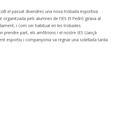
collí el passat divendres una nova trobada esportiva
at organitzada pels alumnes de l’IES El Pedró girava al
adament, i com ser habitual en les trobades
n prendre part, els amfitrions i el nostre IES Llançà
nt esportiu i companyonia va regnar una solellada tarda