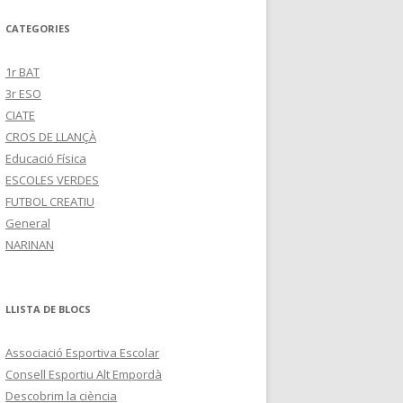
CATEGORIES
1r BAT
3r ESO
CIATE
CROS DE LLANÇÀ
Educació Física
ESCOLES VERDES
FUTBOL CREATIU
General
NARINAN
LLISTA DE BLOCS
Associació Esportiva Escolar
Consell Esportiu Alt Empordà
Descobrim la ciència