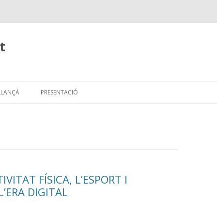
t
Skip
to
 LLANÇÀ
PRESENTACIÓ
content
TIVITAT FÍSICA, L’ESPORT I
L’ERA DIGITAL