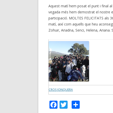
Aquest matí hem posat el punt i final a
vegada més hem demostrat el nostre es
participació. MOLTES FELICITATS als 3
matí, així com aquells que heu aconseguit
Zohuir, Ariadna, Senci, Helena, Arian
CROS JONQUERA
F
T
C
ac
w
o