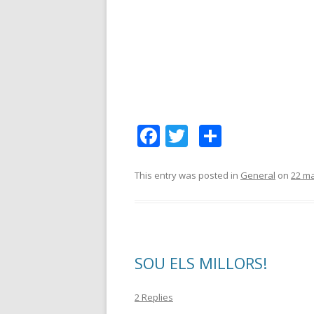
F
T
C
ac
w
o
e
itt
m
This entry was posted in
General
on
22 ma
b
er
p
o
ar
o
te
SOU ELS MILLORS!
k
ix
2 Replies