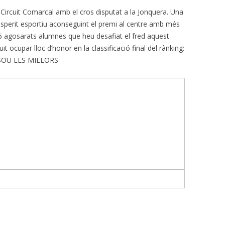
l Circuit Comarcal amb el cros disputat a la Jonquera. Una
perit esportiu aconseguint el premi al centre amb més
6 agosarats alumnes que heu desafiat el fred aquest
 ocupar lloc d’honor en la classificació final del rànking:
a. SOU ELS MILLORS