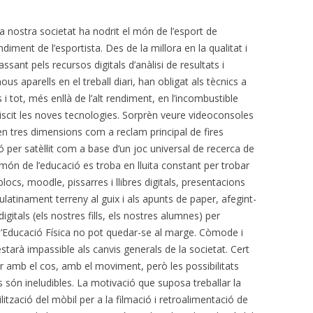
a nostra societat ha nodrit el món de l’esport de
ndiment de l’esportista. Des de la millora en la qualitat i
ssant pels recursos digitals d’anàlisi de resultats i
ous aparells en el treball diari, han obligat als tècnics a
ns i tot, més enllà de l’alt rendiment, en l’incombustible
immiscit les noves tecnologies. Sorprèn veure videoconsoles
n tres dimensions com a reclam principal de fires
ó per satèl·lit com a base d’un joc universal de recerca de
 món de l’educació es troba en lluita constant per trobar
locs, moodle, pissarres i llibres digitals, presentacions
tinament terreny al guix i als apunts de paper, afegint-
igitals (els nostres fills, els nostres alumnes) per
 l’Educació Física no pot quedar-se al marge. Còmode i
starà impassible als canvis generals de la societat. Cert
lar amb el cos, amb el moviment, però les possibilitats
 són ineludibles. La motivació que suposa treballar la
ilització del mòbil per a la filmació i retroalimentació de