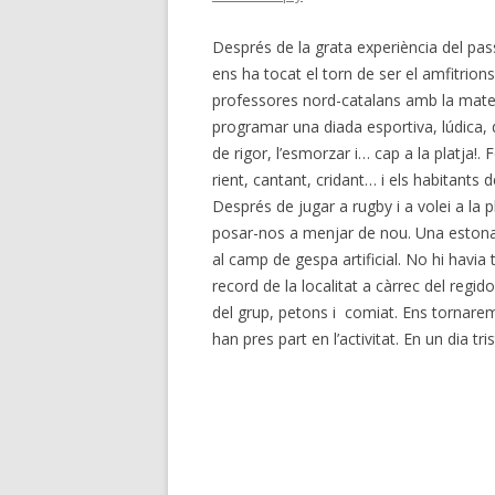
Després de la grata experiència del pass
ens ha tocat el torn de ser el amfitrions
professores nord-catalans amb la mateixa
programar una diada esportiva, lúdica, d
de rigor, l’esmorzar i… cap a la platja!
rient, cantant, cridant… i els habitants
Després de jugar a rugby i a volei a la 
posar-nos a menjar de nou. Una estona de 
al camp de gespa artificial. No hi havia
record de la localitat a càrrec del regid
del grup, petons i comiat. Ens tornarem
han pres part en l’activitat. En un dia tri