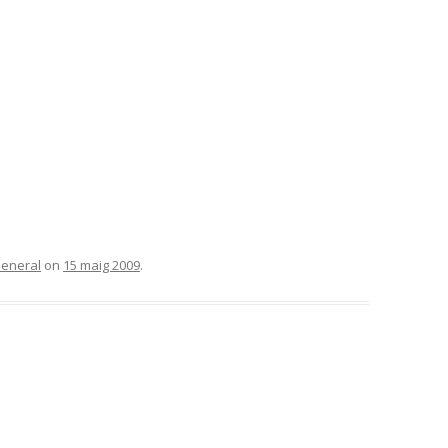
eneral
on
15 maig 2009
.