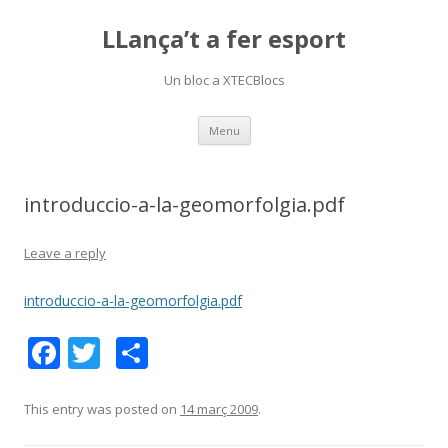
LLança’t a fer esport
Un bloc a XTECBlocs
Skip
Menu
to
content
introduccio-a-la-geomorfolgia.pdf
Leave a reply
introduccio-a-la-geomorfolgia.pdf
F
T
C
ac
w
o
e
itt
m
This entry was posted on
14 març 2009
.