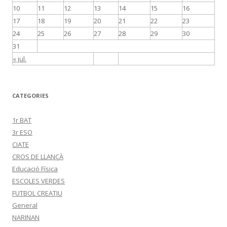
10
11
12
13
14
15
16
17
18
19
20
21
22
23
24
25
26
27
28
29
30
31
« jul.
CATEGORIES
1r BAT
3r ESO
CIATE
CROS DE LLANÇÀ
Educació Física
ESCOLES VERDES
FUTBOL CREATIU
General
NARINAN