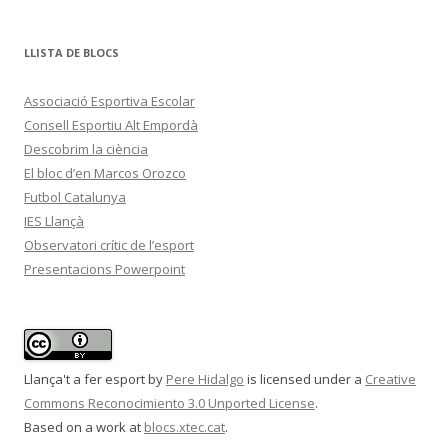
LLISTA DE BLOCS
Associació Esportiva Escolar
Consell Esportiu Alt Empordà
Descobrim la ciència
El bloc d’en Marcos Orozco
Futbol Catalunya
IES Llançà
Observatori crític de l’esport
Presentacions Powerpoint
Llança't a fer esport
by
Pere Hidalgo
is licensed under a
Creative
Commons Reconocimiento 3.0 Unported License
.
Based on a work at
blocs.xtec.cat
.