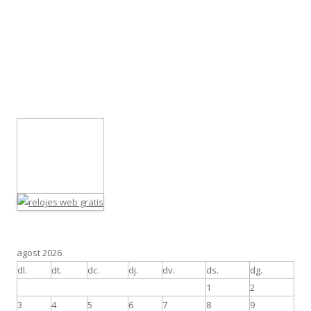
agost 2026
dl.
dt.
dc.
dj.
dv.
ds.
dg.
1
2
3
4
5
6
7
8
9