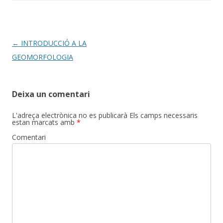
b
er
p
o
ar
o
te
k
ix
Post
←
INTRODUCCIÓ A LA
navigation
GEOMORFOLOGIA
Deixa un comentari
L'adreça electrònica no es publicarà
Els camps necessaris
estan marcats amb
*
Comentari