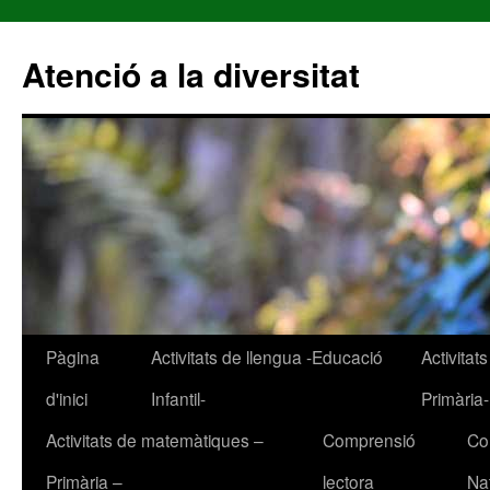
Atenció a la diversitat
Pàgina
Activitats de llengua -Educació
Activitat
Vés
d'inici
Infantil-
Primària-
al
Activitats de matemàtiques –
Comprensió
Co
contingut
Primària –
lectora
Na