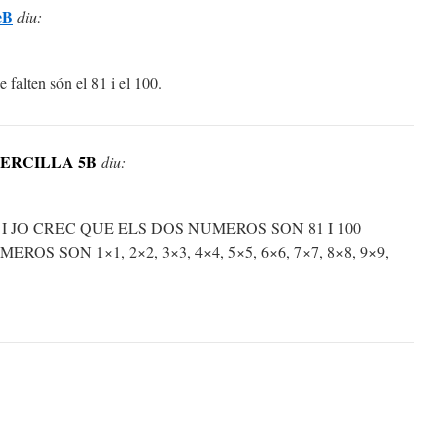
èB
diu:
 falten són el 81 i el 100.
ERCILLA 5B
diu:
 JO CREC QUE ELS DOS NUMEROS SON 81 I 100
OS SON 1×1, 2×2, 3×3, 4×4, 5×5, 6×6, 7×7, 8×8, 9×9,