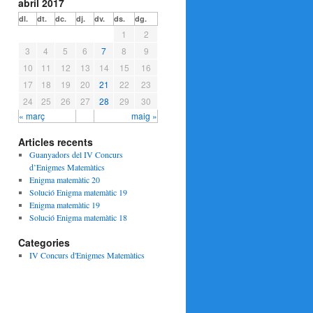
abril 2017
dl.
dt.
dc.
dj.
dv.
ds.
dg.
1
2
3
4
5
6
7
8
9
10
11
12
13
14
15
16
17
18
19
20
21
22
23
24
25
26
27
28
29
30
« març
maig »
Articles recents
Guanyadors del IV Concurs
d’Enigmes Matemàtics
Enigma matemàtic 20
Solució Enigma matemàtic 19
Enigma matemàtic 19
Solució Enigma matemàtic 18
Categories
IV Concurs d'Enigmes Matemàtics