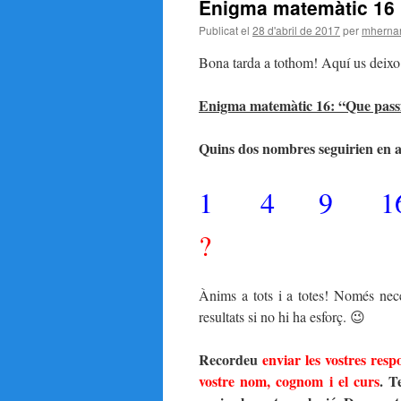
Enigma matemàtic 16
Publicat el
28 d'abril de 2017
per
mherna
Bona tarda a tothom! Aquí us deixo
Enigma matemàtic 16: “Que passi
Quins dos nombres seguirien en aq
1 4 9 1
?
Ànims a tots i a totes! Només nec
resultats si no hi ha esforç. 😉
Recordeu
enviar les vostres resp
vostre nom, cognom i el curs
. T