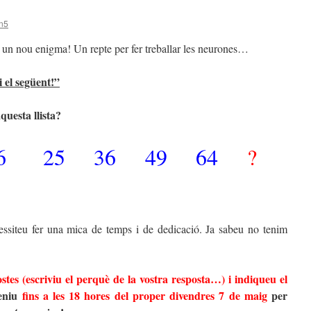
n5
 un nou enigma! Un repte per fer treballar les neurones…
 el següent!”
uesta llista?
6 25 36 49 64
?
essiteu fer una mica de temps i de dedicació. Ja sabeu no tenim
ostes (escriviu el perquè de la vostra resposta…) i indiqueu el
eniu
fins a les 18 hores del proper divendres 7 de maig
per