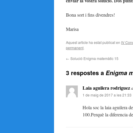
enviar la vostra solució. Dos punt
Bona sort i fins divendres!
Marisa
Aquest article ha estat publicat en
IV Con
permanent
.
←
Solució Enigma matemàtic 15
3 respostes a
Enigma m
Laia aguilera rodriguez
1 de maig de 2017 a les 21:33
Hola soc la laia aguilera de
100.Perquè la diferencia de