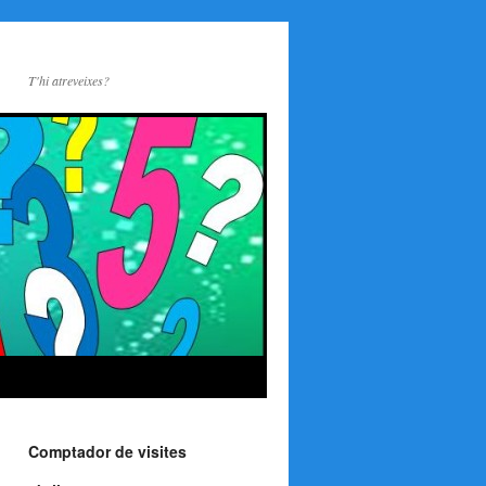
T'hi atreveixes?
Comptador de visites