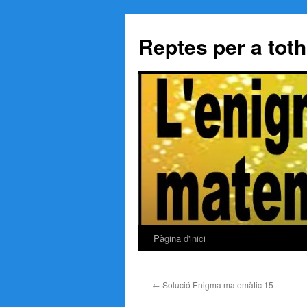
Reptes per a tot
Pàgina d'inici
Vés
al
←
Solució Enigma matemàtic 15
contingut