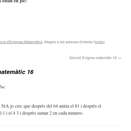
s estan en joc!
curs d'Enigmes Matemàtics
. Afegeix a les adreces d'interès l'
enllaç
Solució Enigma matemàtic 16
→
atemàtic 16
diu:
 5èA jo crec que desprès del 64 aniria el 81 i desprès el
l 1 i el 4 3 i desprès sumar 2 en cada numero.