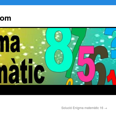
hom
Solució Enigma matemàtic 16
→