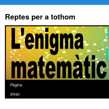
Reptes per a tothom
Pàgina
Vés
d'inici
al
contingut