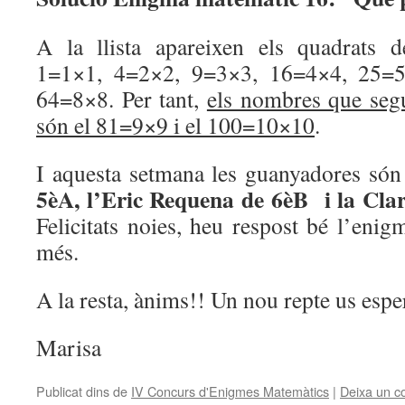
A la llista apareixen els quadrats 
1=1×1, 4=2×2, 9=3×3, 16=4×4, 25=5
64=8×8. Per tant,
els nombres que seg
són el 81=9×9 i el 100=10×10
.
I aquesta setmana les guanyadores s
5èA, l’Eric Requena de 6èB i la Cl
Felicitats noies, heu respost bé l’enig
més.
A la resta, ànims!! Un nou repte us esp
Marisa
Publicat dins de
IV Concurs d'Enigmes Matemàtics
|
Deixa un c