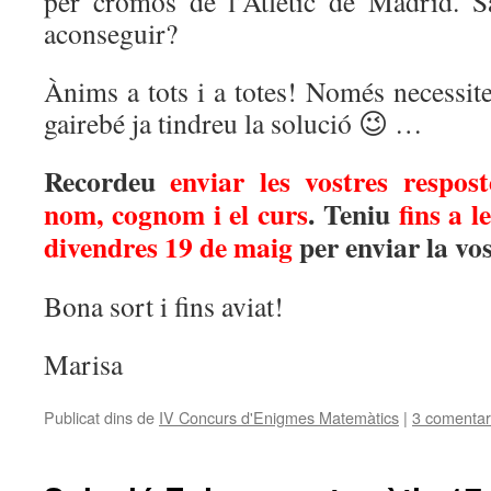
per cromos de l’Atlètic de Madrid. 
aconseguir?
Ànims a tots i a totes! Només necessit
gairebé ja tindreu la solució 😉 …
Recordeu
enviar les vostres respost
nom, cognom i el curs
. Teniu
fins a l
divendres 19 de maig
per enviar la vos
Bona sort i fins aviat!
Marisa
Publicat dins de
IV Concurs d'Enigmes Matemàtics
|
3 comentar