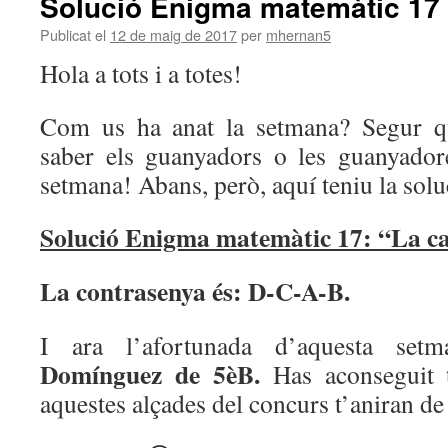
Solució Enigma matemàtic 17
Publicat el
12 de maig de 2017
per
mhernan5
Hola a tots i a totes!
Com us ha anat la setmana? Segur qu
saber els guanyadors o les guanyador
setmana! Abans, però, aquí teniu la solu
Solució Enigma matemàtic 17: “La ca
La contrasenya és: D-C-A-B.
I ara l’afortunada d’aquesta s
Domínguez de 5èB.
Has aconseguit 
aquestes alçades del concurs t’aniran de