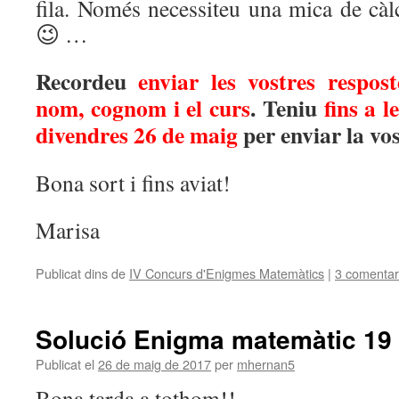
fila. Només necessiteu una mica de càlc
😉 …
Recordeu
enviar les vostres respost
nom, cognom i el curs
. Teniu
fins a l
divendres 26 de maig
per enviar la vos
Bona sort i fins aviat!
Marisa
Publicat dins de
IV Concurs d'Enigmes Matemàtics
|
3 comentar
Solució Enigma matemàtic 19
Publicat el
26 de maig de 2017
per
mhernan5
Bona tarda a tothom!!