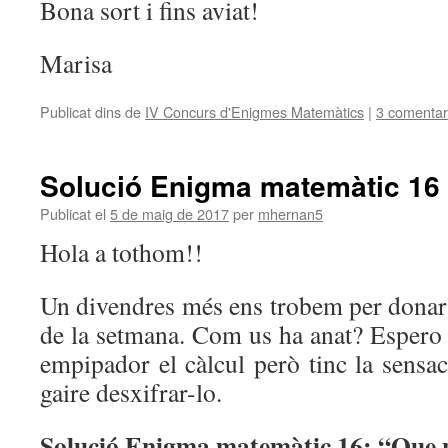
Bona sort i fins aviat!
Marisa
Publicat dins de
IV Concurs d'Enigmes Matemàtics
|
3 comentar
Solució Enigma matemàtic 16
Publicat el
5 de maig de 2017
per
mhernan5
Hola a tothom!!
Un divendres més ens trobem per donar 
de la setmana. Com us ha anat? Espero 
empipador el càlcul però tinc la sensa
gaire desxifrar-lo.
Solució Enigma matemàtic 16: “Que p