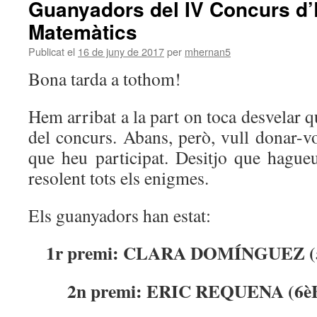
Guanyadors del IV Concurs d
Matemàtics
Publicat el
16 de juny de 2017
per
mhernan5
Bona tarda a tothom!
Hem arribat a la part on toca desvelar 
del concurs. Abans, però, vull donar-vos
que heu participat. Desitjo que hague
resolent tots els enigmes.
Els guanyadors han estat:
1r premi: CLARA DOMÍNGUEZ (5è
2n premi: ERIC REQUENA (6èB