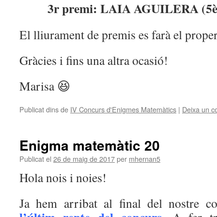
3r premi: LAIA AGUILERA (5èA
El lliurament de premis es farà el proper
Gràcies i fins una altra ocasió!
Marisa 😆
Publicat dins de
IV Concurs d'Enigmes Matemàtics
|
Deixa un c
Enigma matemàtic 20
Publicat el
26 de maig de 2017
per
mhernan5
Hola nois i noies!
Ja hem arribat al final del nostre c