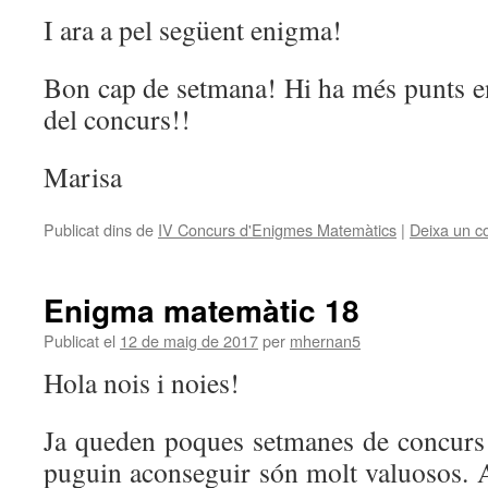
I ara a pel següent enigma!
Bon cap de setmana! Hi ha més punts en 
del concurs!!
Marisa
Publicat dins de
IV Concurs d'Enigmes Matemàtics
|
Deixa un c
Enigma matemàtic 18
Publicat el
12 de maig de 2017
per
mhernan5
Hola nois i noies!
Ja queden poques setmanes de concurs i
puguin aconseguir són molt valuosos.