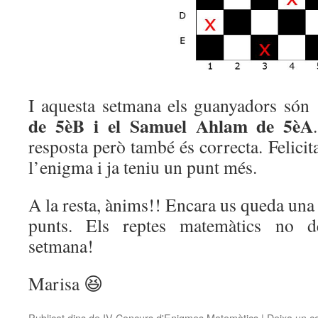
I aquesta setmana els guanyadors só
de 5èB i el Samuel Ahlam de 5èA
resposta però també és correcta. Felicit
l’enigma i ja teniu un punt més.
A la resta, ànims!! Encara us queda una
punts. Els reptes matemàtics no d
setmana!
Marisa 😆
Publicat dins de
IV Concurs d'Enigmes Matemàtics
|
Deixa un c