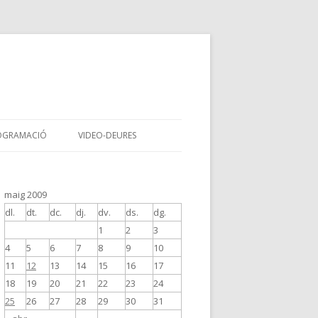
OGRAMACIÓ
VIDEO-DEURES
maig 2009
dl.
dt.
dc.
dj.
dv.
ds.
dg.
1
2
3
4
5
6
7
8
9
10
11
12
13
14
15
16
17
18
19
20
21
22
23
24
25
26
27
28
29
30
31