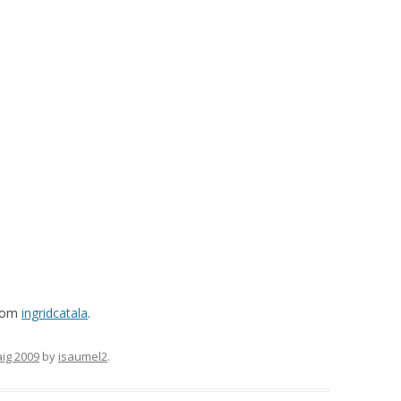
rom
ingridcatala
.
ig 2009
by
isaumel2
.