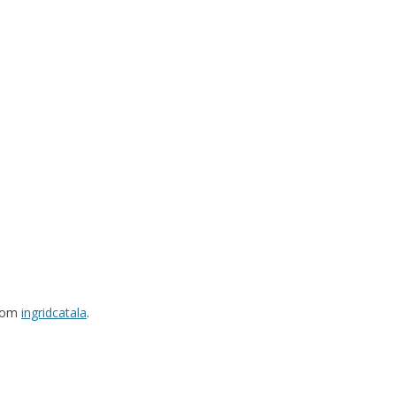
rom
ingridcatala
.