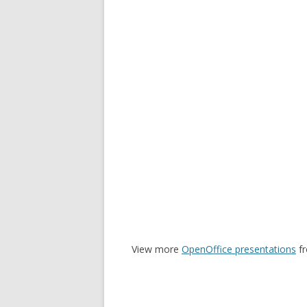
View more
OpenOffice presentations
f