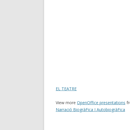
EL TEATRE
View more
OpenOffice presentations
f
Narració BiogràFica I AutobiogràFica