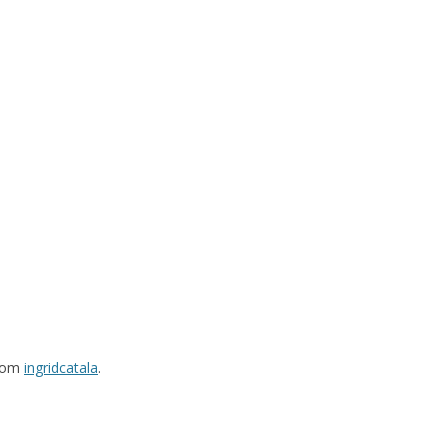
rom
ingridcatala
.