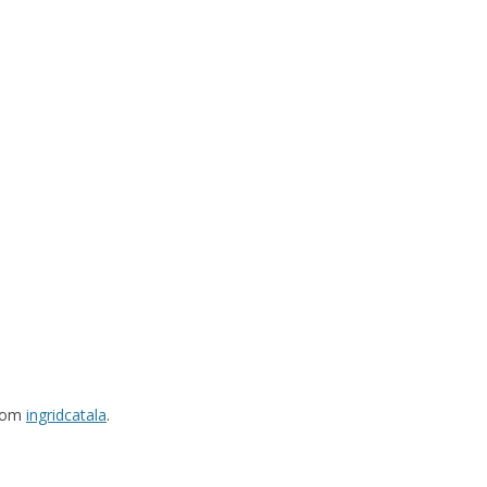
rom
ingridcatala
.