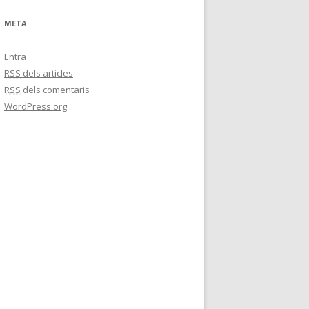
r
c
META
a
:
Entra
RSS
dels articles
RSS
dels comentaris
WordPress.org