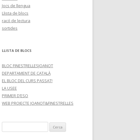
Jocs de llengua
Llista de blocs
racó de lectura
sortides
LLISTA DE BLOCS
BLOC FINESTRELLESJOANOT
DEPARTAMENT DE CATALÀ
EL BLOC DEL CURS PASSAT!
LA USEE
PRIMER D’ESO
WEB PROJECTE JOANOT&FINESTRELLES
C
e