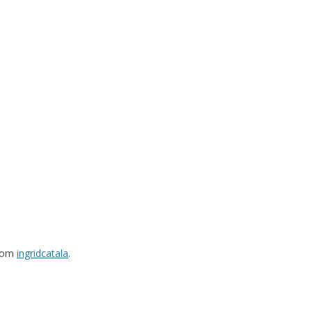
rom
ingridcatala
.