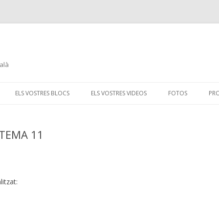
alà
Skip
to
ELS VOSTRES BLOCS
ELS VOSTRES VIDEOS
FOTOS
PR
content
 TEMA 11
itzat: