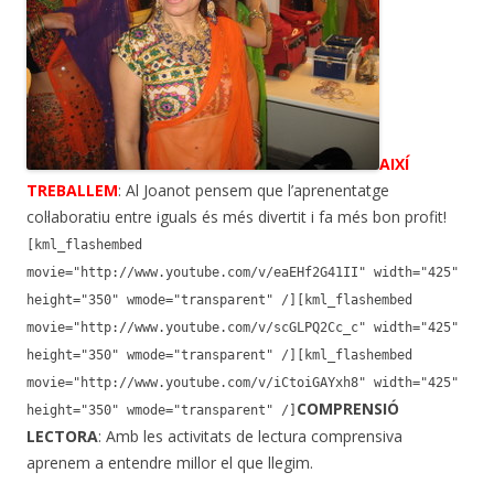
AIXÍ
TREBALLEM
: Al Joanot pensem que l’aprenentatge
col·laboratiu entre iguals és més divertit i fa més bon profit!
[kml_flashembed
movie="http://www.youtube.com/v/eaEHf2G41II" width="425"
height="350" wmode="transparent" /]
[kml_flashembed
movie="http://www.youtube.com/v/scGLPQ2Cc_c" width="425"
height="350" wmode="transparent" /]
[kml_flashembed
movie="http://www.youtube.com/v/iCtoiGAYxh8" width="425"
COMPRENSIÓ
height="350" wmode="transparent" /]
LECTORA
: Amb les activitats de lectura comprensiva
aprenem a entendre millor el que llegim.