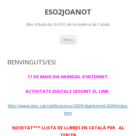
ESO2JOANOT
Bloc d’Aula de 2n ESO de la matèria de Català
Skip
Menu
to
content
BENVINGUTS/ES!
17 DE MAIG DIA MUNDIAL D’INTERNET.
ACTIVITATS DIGITALS SEGUINT EL LINK:
http://www.xtec.cat/celebracions/2009/diainternet2009/index.
htm
NOVETAT*** LLISTA DE LLIBRES EN CATALÀ PER AL
TERCER