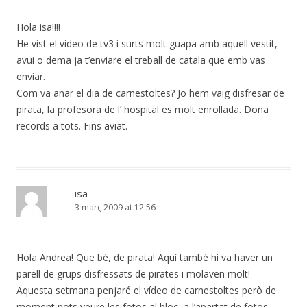
Hola isa!!!!
He vist el video de tv3 i surts molt guapa amb aquell vestit,
avui o dema ja t’enviare el treball de catala que emb vas
enviar.
Com va anar el dia de carnestoltes? Jo hem vaig disfresar de
pirata, la profesora de l’ hospital es molt enrollada. Dona
records a tots. Fins aviat.
isa
3 març 2009 at 12:56
Hola Andrea! Que bé, de pirata! Aquí també hi va haver un
parell de grups disfressats de pirates i molaven molt!
Aquesta setmana penjaré el vídeo de carnestoltes però de
moment pots veure les fotos al bloc, a l’apartat de fotos.