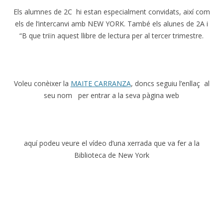
Els alumnes de 2C hi estan especialment convidats, així com
els de l’intercanvi amb NEW YORK. També els alunes de 2A i
“B que triïn aquest llibre de lectura per al tercer trimestre.
Voleu conèixer la
MAITE CARRANZA
, doncs seguiu l’enllaç al
seu nom per entrar a la seva pàgina web
aquí podeu veure el vídeo d’una xerrada que va fer a la
Biblioteca de New York