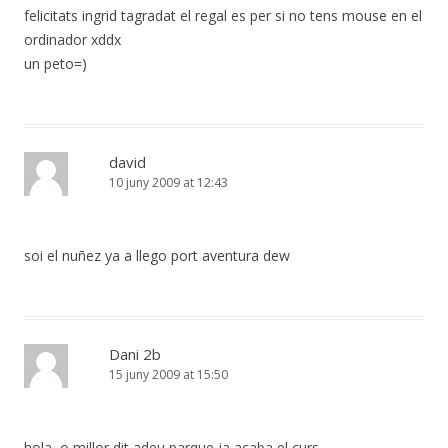
felicitats ingrid tagradat el regal es per si no tens mouse en el
ordinador xddx
un peto=)
david
10 juny 2009 at 12:43
soi el nuñez ya a llego port aventura dew
Dani 2b
15 juny 2009 at 15:50
hola, o millor dit adeu parque ja acaba el curs