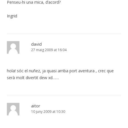
Penseu-hi una mica, d’acord?
Ingrid
david
27 maig 2009 at 16:04
hola! sóc el nuñez, ja quasi arriba port aventura , crec que
serà molt divertit dew xd……
aitor
10 juny 2009 at 10:30