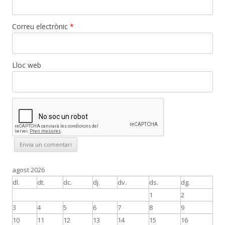
Correu electrònic
*
Lloc web
agost 2026
dl.
dt.
dc.
dj.
dv.
ds.
dg.
1
2
3
4
5
6
7
8
9
10
11
12
13
14
15
16