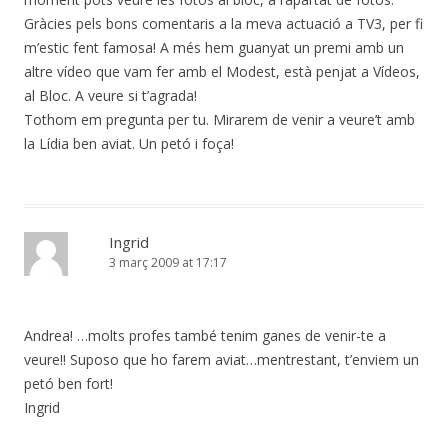
Gràcies pels bons comentaris a la meva actuació a TV3, per fi
m’estic fent famosa! A més hem guanyat un premi amb un
altre vídeo que vam fer amb el Modest, està penjat a Vídeos,
al Bloc. A veure si t’agrada!
Tothom em pregunta per tu. Mirarem de venir a veure’t amb
la Lídia ben aviat. Un petó i foça!
Ingrid
3 març 2009 at 17:17
Andrea! …molts profes també tenim ganes de venir-te a
veure!! Suposo que ho farem aviat…mentrestant, t’enviem un
petó ben fort!
Ingrid