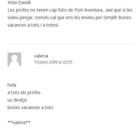
Hola David!
Les profes no tenim cap foto de Port Aventura…així que si les
voleu penjar, només cal que ens les envieu per Gmail!! Bones
vacances a tots i a totes!
valeria
19 juliol 2009 at 22:53
hola
a tots els profes
us desitjo
bones vacances a tots
**valeria**