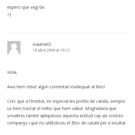
espero que vagi be.
=)
isaumel2
16 abril 2009 at 16:13
Hola,
Avui hem rebut algun comentari inadequat al bloc!
Crec que a l’Institut, en especial les profes de català, sempre
us hem tractat el millor que hem sabut. M’agradaria que
vosaltres també apliquéssiu aquesta actitud cap als vostres
companys i que no utilitzéssiu el Bloc de català per a insultar.