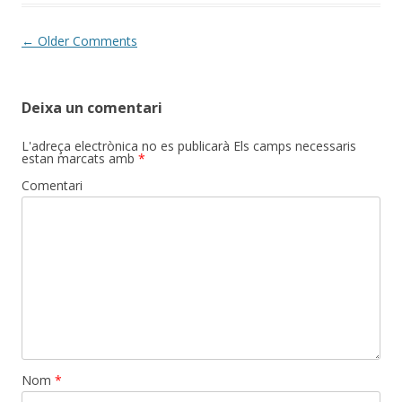
Comment
← Older Comments
navigation
Deixa un comentari
L'adreça electrònica no es publicarà
Els camps necessaris
estan marcats amb
*
Comentari
Nom
*