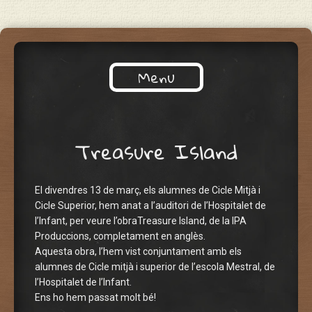
Un altre bloc d'XTECBlocs
Menu
ENGLISH TIME!
Skip to content
Treasure Island
El divendres 13 de març, els alumnes de Cicle Mitjà i
Cicle Superior, hem anat a l’auditori de l’Hospitalet de
l’Infant, per veure l’obraTreasure Island, de la IPA
Produccions, completament en anglès.
Aquesta obra, l’hem vist conjuntament amb els
alumnes de Cicle mitjà i superior de l’escola Mestral, de
l’Hospitalet de l’Infant.
Ens ho hem passat molt bé!