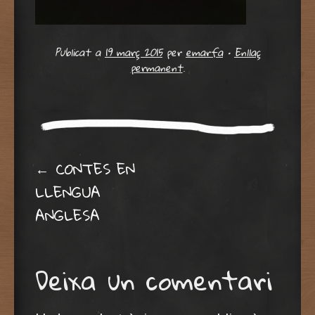
Publicat a
19 març 2015
per
emarfa
•
Enllaç
permanent
.
Post navigation
←
CONTES EN
LLENGUA
ANGLESA
Deixa un comentari