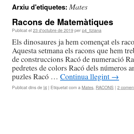
Mates
Arxiu d'etiquetes:
Racons de Matemàtiques
Publicat el
23 d'octubre de 2019
per
p4_tiziana
Els dinosaures ja hem començat els rac
Aquesta setmana els racons que hem treb
de construccions Racó de numeració R
pedretes de colors Racó dels números a
puzles Racó …
Continua llegint
→
Publicat dins de
I4
|
Etiquetat com a
Mates
,
RACONS
|
2 coment