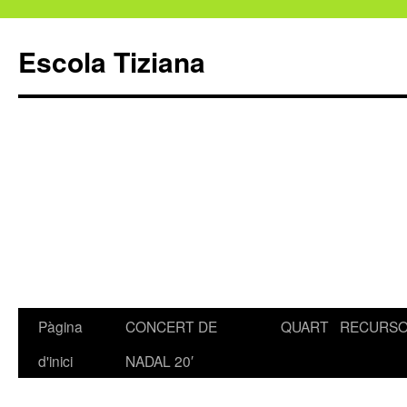
Escola Tiziana
Pàgina
CONCERT DE
QUART
RECURS
Vés
d'inici
NADAL 20′
al
contingut