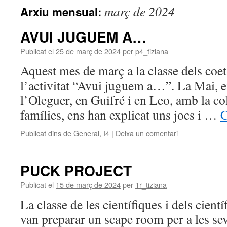
març de 2024
Arxiu mensual:
AVUI JUGUEM A…
Publicat el
25 de març de 2024
per
p4_tiziana
Aquest mes de març a la classe dels co
l’activitat “Avui juguem a…”. La Mai, e
l’Oleguer, en Guifré i en Leo, amb la col
famílies, ens han explicat uns jocs i …
C
Publicat dins de
General
,
I4
|
Deixa un comentari
PUCK PROJECT
Publicat el
15 de març de 2024
per
1r_tiziana
La classe de les científiques i dels cient
van preparar un scape room per a les se