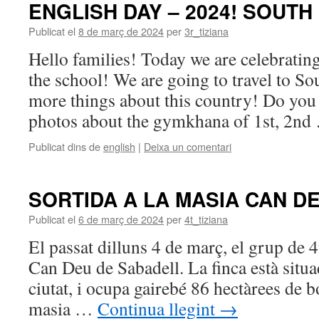
ENGLISH DAY – 2024! SOUTH
Publicat el
8 de març de 2024
per
3r_tiziana
Hello families! Today we are celebratin
the school! We are going to travel to So
more things about this country! Do you
photos about the gymkhana of 1st, 2n
Publicat dins de
english
|
Deixa un comentari
SORTIDA A LA MASIA CAN D
Publicat el
6 de març de 2024
per
4t_tiziana
El passat dilluns 4 de març, el grup de 
Can Deu de Sabadell. La finca està situad
ciutat, i ocupa gairebé 86 hectàrees de 
masia …
Continua llegint
→