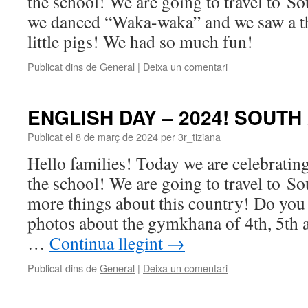
the school! We are going to travel to Sou
we danced “Waka-waka” and we saw a th
little pigs! We had so much fun!
Publicat dins de
General
|
Deixa un comentari
ENGLISH DAY – 2024! SOUTH
Publicat el
8 de març de 2024
per
3r_tiziana
Hello families! Today we are celebratin
the school! We are going to travel to S
more things about this country! Do you
photos about the gymkhana of 4th, 5th 
…
Continua llegint
→
Publicat dins de
General
|
Deixa un comentari