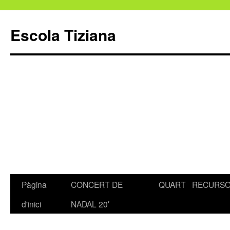
Escola Tiziana
Pàgina
CONCERT DE
QUART
RECURS
Vés
d'inici
NADAL 20′
al
contingut