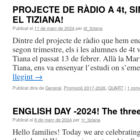
PROJECTE DE RÀDIO A 4t, S
EL TIZIANA!
Publicat el
11 de març de 2024
per
4t_tiziana
Dintre del projecte de ràdio que hem en
segon trimestre, els i les alumnes de 4t
Tiana el passat 13 de febrer. Allà la Ma
Tiana, ens va ensenyar l’estudi on s’e
llegint
→
Publicat dins de
General
,
Promoció 2017-2026
,
QUART
|
1 come
ENGLISH DAY -2024! The three l
Publicat el
8 de març de 2024
per
1r_tiziana
Hello families! Today we are celebratin