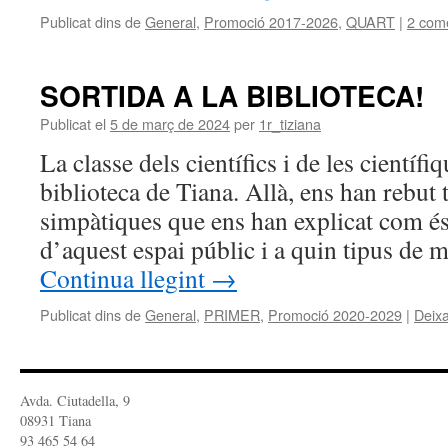
Publicat dins de
General
,
Promoció 2017-2026
,
QUART
|
2 come
SORTIDA A LA BIBLIOTECA!
Publicat el
5 de març de 2024
per
1r_tiziana
La classe dels científics i de les científi
biblioteca de Tiana. Allà, ens han rebut 
simpàtiques que ens han explicat com é
d’aquest espai públic i a quin tipus de
Continua llegint
→
Publicat dins de
General
,
PRIMER
,
Promoció 2020-2029
|
Deix
Avda. Ciutadella, 9
08931 Tiana
93 465 54 64