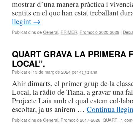
mostrar d’una manera pràctica i vivencia
sentits en el que han estat treballant d
llegint
→
Publicat dins de
General
,
PRIMER
,
Promoció 2020-2029
|
Deix
QUART GRAVA LA PRIMERA F
LOCAL”.
Publicat el
13 de març de 2024
per
4t_tiziana
Ahir dimarts, el primer grup de la class
Local, la ràdio de Tiana, a gravar una fal
Projecte Laia amb el qual estem col·lab
escoltar, ja us anirem …
Continua llegi
Publicat dins de
General
,
Promoció 2017-2026
,
QUART
|
1 come