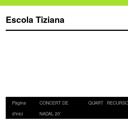
Escola Tiziana
Pàgina
CONCERT DE
QUART
RECURS
Vés
d'inici
NADAL 20′
al
contingut