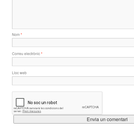
Nom
*
Correu electrònic
*
Lloc web