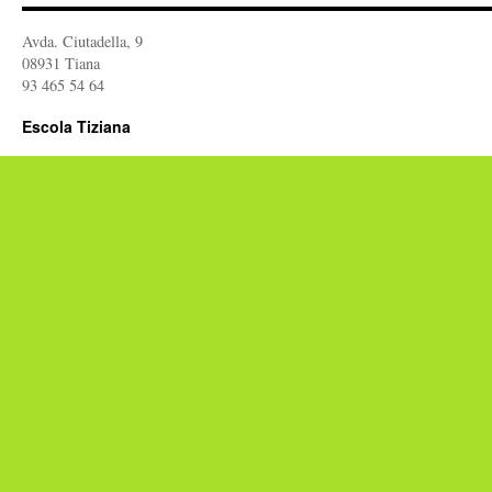
Avda. Ciutadella, 9
08931 Tiana
93 465 54 64
Escola Tiziana