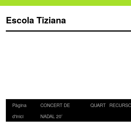
Escola Tiziana
Pàgina
CONCERT DE
QUART
RECURS
Vés
d'inici
NADAL 20′
al
contingut