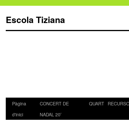
Escola Tiziana
Pàgina
CONCERT DE
QUART
RECURS
Vés
d'inici
NADAL 20′
al
contingut