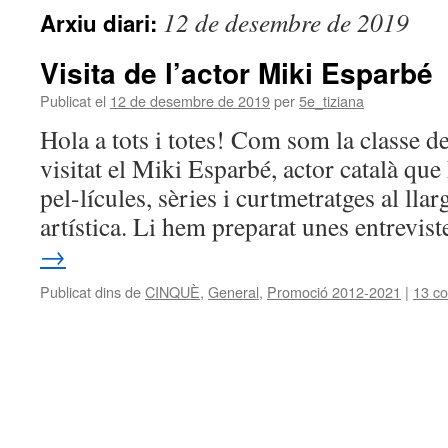
12 de desembre de 2019
Arxiu diari:
Visita de l’actor Miki Esparbé
Publicat el
12 de desembre de 2019
per
5e_tiziana
Hola a tots i totes! Com som la classe d
visitat el Miki Esparbé, actor català que
pel-lícules, sèries i curtmetratges al llar
artística. Li hem preparat unes entrevis
→
Publicat dins de
CINQUÈ
,
General
,
Promoció 2012-2021
|
13 co