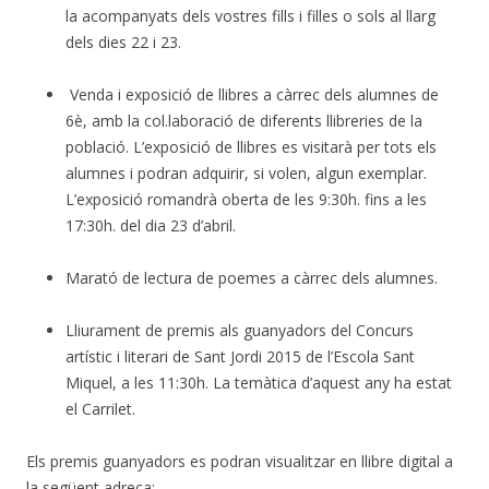
la acompanyats dels vostres fills i filles o sols al llarg
dels dies 22 i 23.
Venda i exposició de llibres a càrrec dels alumnes de
6è, amb la col.laboració de diferents llibreries de la
població. L’exposició de llibres es visitarà per tots els
alumnes i podran adquirir, si volen, algun exemplar.
L’exposició romandrà oberta de les 9:30h. fins a les
17:30h. del dia 23 d’abril.
Marató de lectura de poemes a càrrec dels alumnes.
Lliurament de premis als guanyadors del Concurs
artístic i literari de Sant Jordi 2015 de l’Escola Sant
Miquel, a les 11:30h. La temàtica d’aquest any ha estat
el Carrilet.
Els premis guanyadors es podran visualitzar en llibre digital a
la següent adreça: