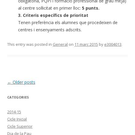
obligatòria, PQPI i formació professional de grau mitjà)
al centre sol·licitat en primer lloc:
5 punts.
3. Criteris específics de prioritat
Tenen preferència els alumnes que procedeixen de
centres i ensenyaments adscrits.
This entry was posted in
General
on
11 març 2015
by
e3004013
.
Post
←
Older posts
navigation
CATEGORIES
2014-15
Cicle Inicial
Cicle Superior
Dia de la Pau