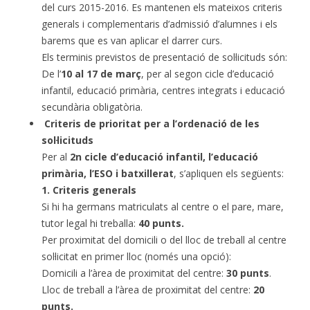
del curs 2015-2016. Es mantenen els mateixos criteris
generals i complementaris d’admissió d’alumnes i els
barems que es van aplicar el darrer curs.
Els terminis previstos de presentació de sol·licituds són:
De l’
10 al 17 de març
, per al segon cicle d’educació
infantil, educació primària, centres integrats i educació
secundària obligatòria.
Criteris de prioritat per a l’ordenació de les
sol·licituds
Per al
2n cicle d’educació infantil, l’educació
primària, l’ESO i batxillerat
, s’apliquen els següents:
1. Criteris generals
Si hi ha germans matriculats al centre o el pare, mare,
tutor legal hi treballa:
40 punts.
Per proximitat del domicili o del lloc de treball al centre
sol·licitat en primer lloc (només una opció):
Domicili a l’àrea de proximitat del centre:
30 punts
.
Lloc de treball a l’àrea de proximitat del centre:
20
punts.