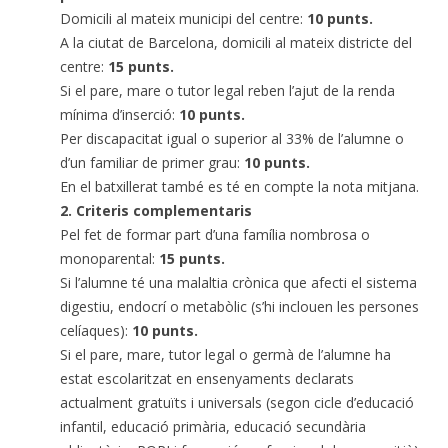
Domicili al mateix municipi del centre:
10 punts.
A la ciutat de Barcelona, domicili al mateix districte del
centre:
15 punts.
Si el pare, mare o tutor legal reben l’ajut de la renda
mínima d’inserció:
10 punts.
Per discapacitat igual o superior al 33% de l’alumne o
d’un familiar de primer grau:
10 punts.
En el batxillerat també es té en compte la nota mitjana.
2. Criteris complementaris
Pel fet de formar part d’una família nombrosa o
monoparental:
15 punts.
Si l’alumne té una malaltia crònica que afecti el sistema
digestiu, endocrí o metabòlic (s’hi inclouen les persones
celíaques):
10 punts.
Si el pare, mare, tutor legal o germà de l’alumne ha
estat escolaritzat en ensenyaments declarats
actualment gratuïts i universals (segon cicle d’educació
infantil, educació primària, educació secundària