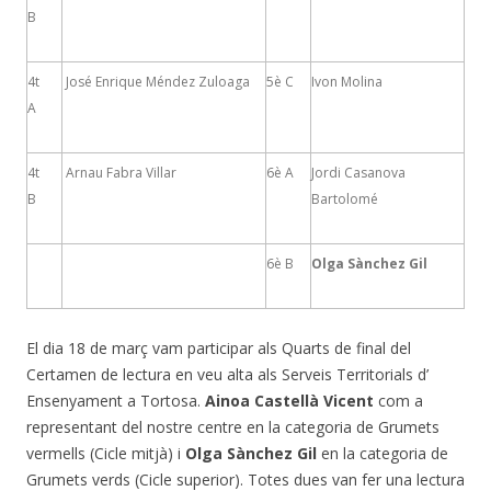
B
4t
José Enrique Méndez Zuloaga
5è C
Ivon Molina
A
4t
Arnau Fabra Villar
6è A
Jordi Casanova
B
Bartolomé
6è B
Olga Sànchez Gil
El dia 18 de març vam participar als Quarts de final del
Certamen de lectura en veu alta als Serveis Territorials d’
Ensenyament a Tortosa.
Ainoa Castellà Vicent
com a
representant del nostre centre en la categoria de Grumets
vermells (Cicle mitjà) i
Olga Sànchez Gil
en la categoria de
Grumets verds (Cicle superior). Totes dues van fer una lectura