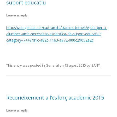
suport educatiu
Leave a reply
http://web.gencat.cat/ca/tramits/tramits-temes/Ajuts-per-a-
alumnes-amb-necessitat-especifica-de-suport-educatiu?
category=7449fd1c-a82c-11e3-a972-000c29052e2c
This entry was posted in
General
on
13 agost 2015
by
SANTI
.
Reconeixement a l’esforç acadèmic 2015
Leave a reply