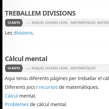
TREBALLEM DIVISIONS
13 ANYS
per
RAQUEL CACERES LEON
a
MATEMÀTIQUES
,
MATEM
Les
divisions
.
Càlcul mental
14 ANYS
per
RAQUEL CACERES LEON
a
MATEMÀTIQUES
Aqui teniu diferents pàgines per treballar el cà
Diferents jocs i
recursos
de matemàtiques.
Càlcul
mental.
Problemes
de càlcul mental.