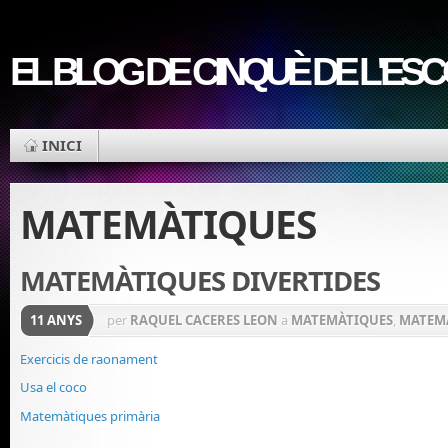
EL BLOG DE CINQUÈ DE L'ES
INICI
MATEMÀTIQUES
MATEMÀTIQUES DIVERTIDES
11 ANYS
per
RAQUEL CACERES LEON
a
MATEMÀTIQUES
,
MATEM
Exercicis de raonament
Usa el coco
Matemàtiques primària