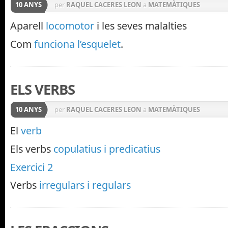
10 ANYS
per
RAQUEL CACERES LEON
a
MATEMÀTIQUES
Aparell
locomotor
i les seves malalties
Com
funciona l’esquelet
.
ELS VERBS
10 ANYS
per
RAQUEL CACERES LEON
a
MATEMÀTIQUES
El
verb
Els verbs
copulatius i predicatius
Exercici 2
Verbs
irregulars i regulars