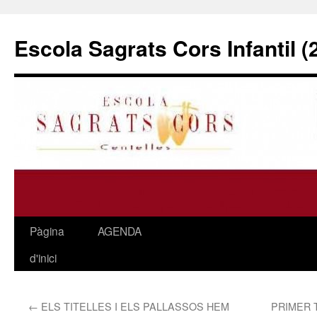
Escola Sagrats Cors Infantil 
Pàgina
AGENDA
Vés
d'inici
al
contingut
←
ELS TITELLES I ELS PALLASSOS HEM
PRIMER 