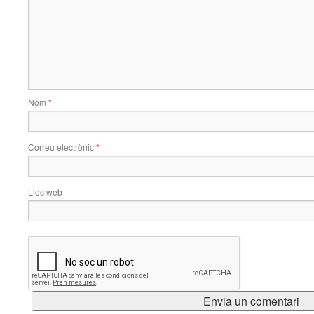
Nom
*
Correu electrònic
*
Lloc web