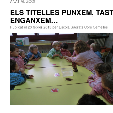
ANAT AL ZOO!
ELS TITELLES PUNXEM, TAS
ENGANXEM…
Publicat el
20 febrer 2013
per
Escola Sagrats Cors Centelles