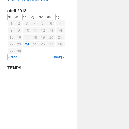
PÀGINA WEB ESCOLA
abril 2013
dl.
dt.
dc.
dj.
dv.
ds.
dg.
1
2
3
4
5
6
7
8
9
10
11
12
13
14
15
16
17
18
19
20
21
22
23
24
25
26
27
28
29
30
« febr.
maig »
TEMPS