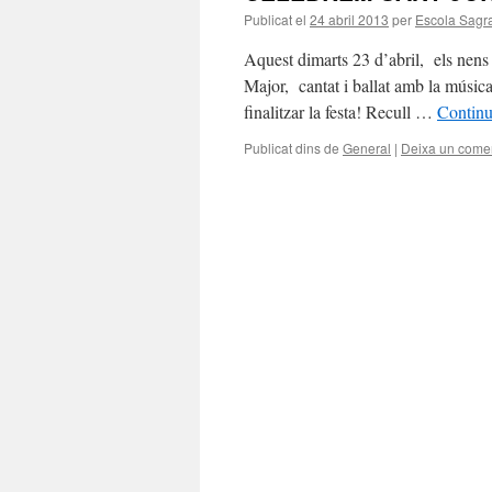
Publicat el
24 abril 2013
per
Escola Sagra
Aquest dimarts 23 d’abril, els nens
Major, cantat i ballat amb la música
finalitzar la festa! Recull …
Continu
Publicat dins de
General
|
Deixa un comen