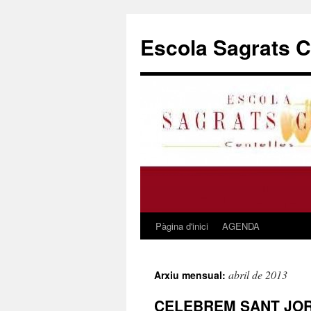
Escola Sagrats Co
Pàgina d'inici
AGENDA
Vés
al
abril de 2013
Arxiu mensual:
contingut
CELEBREM SANT JOR