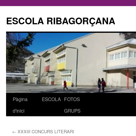
ESCOLA RIBAGORÇANA
Pàgina
ESCOLA
FOTOS
Vés
d'inici
GRUPS
al
contingut
←
XXXIII CONCURS LITERARI