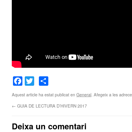
Facebook
Twitter
Comparteix
Aquest article ha estat publicat en
General
. Afegeix a les adreces
←
GUIA DE LECTURA D’HIVERN 2017
Deixa un comentari