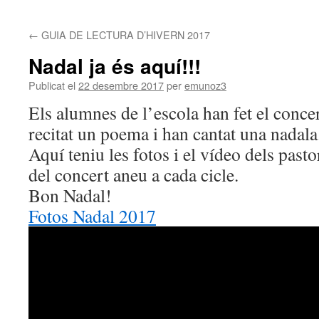
contingut
←
GUIA DE LECTURA D’HIVERN 2017
Nadal ja és aquí!!!
Publicat el
22 desembre 2017
per
emunoz3
Els alumnes de l’escola han fet el conce
recitat un poema i han cantat una nadala
Aquí teniu les fotos i el vídeo dels pasto
del concert aneu a cada cicle.
Bon Nadal!
Fotos Nadal 2017