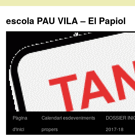
escola PAU VILA – El Papiol
Pàgina
Calendari esdeveniments
DOSSIER INI
Vés
d'inici
propers
2017-18
al