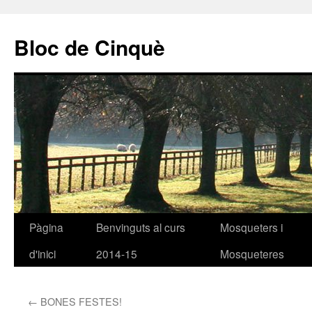
Bloc de Cinquè
Pàgina
Benvinguts al curs
Mosqueters i
Vés
d'inici
2014-15
Mosqueteres
al
contingut
←
BONES FESTES!