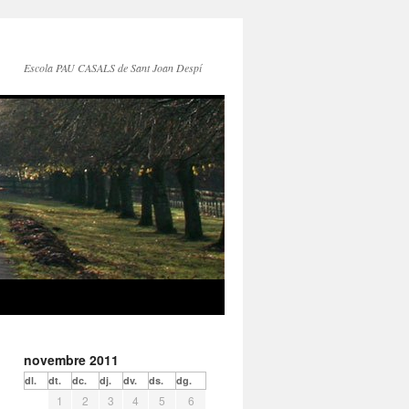
Escola PAU CASALS de Sant Joan Despí
novembre 2011
dl.
dt.
dc.
dj.
dv.
ds.
dg.
1
2
3
4
5
6