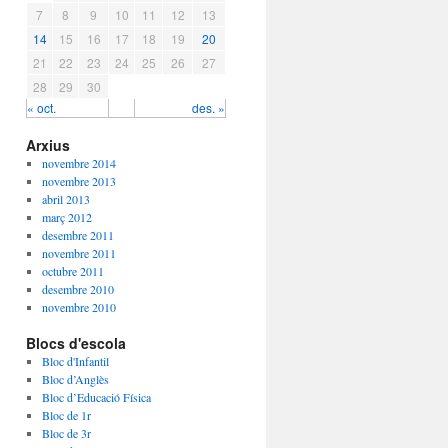
7
8
9
10
11
12
13
14
15
16
17
18
19
20
21
22
23
24
25
26
27
28
29
30
« oct.
des. »
Arxius
novembre 2014
novembre 2013
abril 2013
març 2012
desembre 2011
novembre 2011
octubre 2011
desembre 2010
novembre 2010
Blocs d'escola
Bloc d'Infantil
Bloc d’Anglès
Bloc d’Educació Física
Bloc de 1r
Bloc de 3r