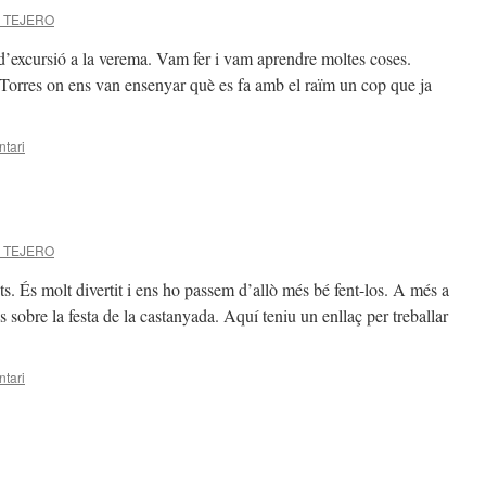
 TEJERO
excursió a la verema. Vam fer i vam aprendre moltes coses.
 Torres on ens van ensenyar què es fa amb el raïm un cop que ja
tari
 TEJERO
ts. És molt divertit i ens ho passem d’allò més bé fent-los. A més a
 sobre la festa de la castanyada. Aquí teniu un enllaç per treballar
tari