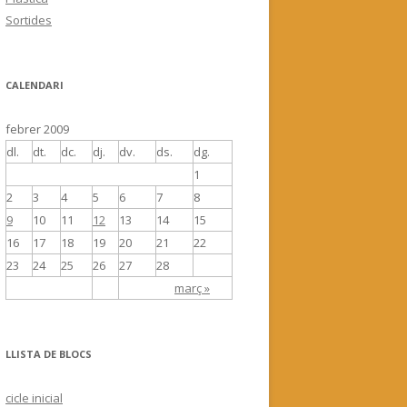
Sortides
CALENDARI
febrer 2009
dl.
dt.
dc.
dj.
dv.
ds.
dg.
1
2
3
4
5
6
7
8
9
10
11
12
13
14
15
16
17
18
19
20
21
22
23
24
25
26
27
28
març »
LLISTA DE BLOCS
cicle inicial