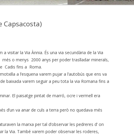
e Capsacosta)
 a visitar la Via Ànnia. És una via secundària de la Via
a més o menys 2000 anys per poder traslladar minerals,
 de Cadis fins a Roma.
motxilla a l’esquena varem pujar a l’autobús que ens va
 de baixada varem seguir a peu tota la via Romana fins a
minar. El paisatge pintat de marró, ocre i vermell era
 més d’un va anar de culs a terra però no quedava més
uraven la marxa per tal d’observar les pedreres d’ on
ruir la Via. També varem poder observar les roderes,