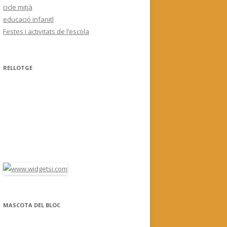
cicle mitjà
educació infanitl
Festes i activitats de l’escola
RELLOTGE
MASCOTA DEL BLOC