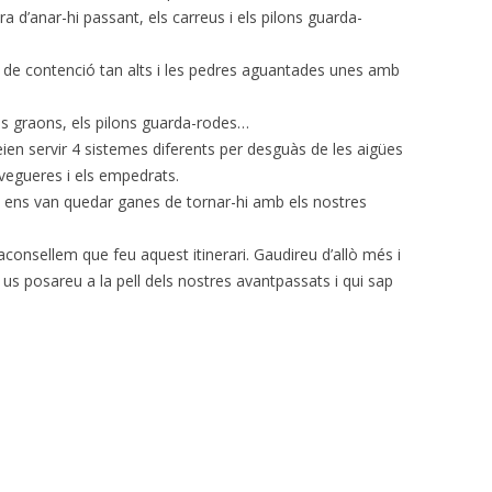
 d’anar-hi passant, els carreus i els pilons guarda-
 de contenció tan alts i les pedres aguantades unes amb
 els graons, els pilons guarda-rodes…
eien servir 4 sistemes diferents per desguàs de les aigües
lavegueres i els empedrats.
i ens van quedar ganes de tornar-hi amb els nostres
 aconsellem que feu aquest itinerari. Gaudireu d’allò més i
us posareu a la pell dels nostres avantpassats i qui sap