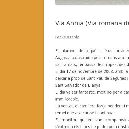
Via Annia (Via romana d
Leave a reply
Els alumnes de cinquè i sisè us convidem
Augusta ,construïda pels romans ara f
sal, ramats, fer passar les tropes, des
El dia 17 de novembre de 2008, amb la 
deixar a prop de Sant Pau de Seguries i
Sant Salvador de Bianya.
El dia va ser fantàstic, molt bo per a ca
immillorable.
La veritat, el camí era força pendent i
remei que aixecar-se i continuar.
Els monitors que ens van acompanyar at
s’extreien els blocs de pedra per const