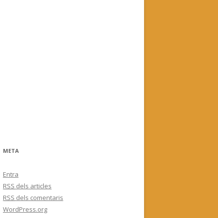
META
Entra
RSS
dels articles
RSS
dels comentaris
WordPress.org