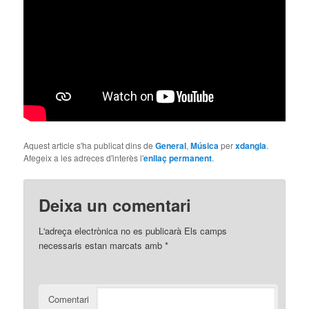
Aquest article s'ha publicat dins de
General
,
Música
per
xdangla
.
Afegeix a les adreces d'interès l'
enllaç permanent
.
Deixa un comentari
L'adreça electrònica no es publicarà
Els camps
necessaris estan marcats amb
*
Comentari