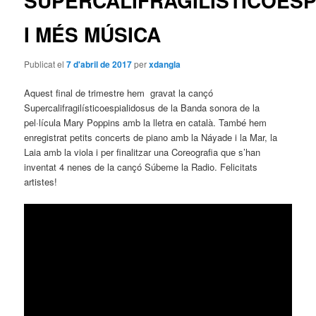
SUPERCALIFRAGILISTICOESP
I MÉS MÚSICA
Publicat el
7 d'abril de 2017
per
xdangla
Aquest final de trimestre hem gravat la cançó
Supercalifragilísticoespialidosus de la Banda sonora de la
pel·lícula Mary Poppins amb la lletra en català. També hem
enregistrat petits concerts de piano amb la Náyade i la Mar, la
Laia amb la viola i per finalitzar una Coreografia que s’han
inventat 4 nenes de la cançó Súbeme la Radio. Felicitats
artistes!