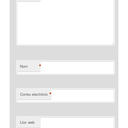
*
Nom
*
Correu electrònic
Lloc web