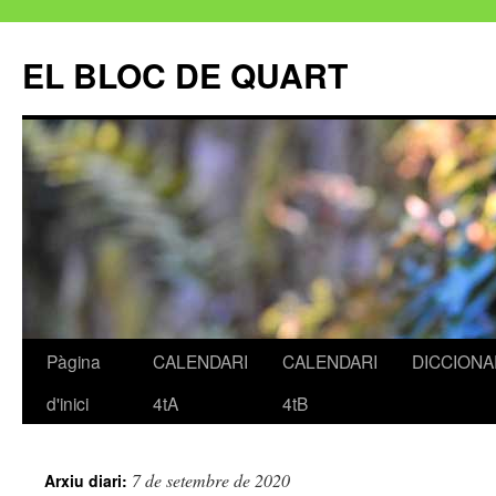
EL BLOC DE QUART
Pàgina
CALENDARI
CALENDARI
DICCIONA
Vés
d'inici
4tA
4tB
al
contingut
7 de setembre de 2020
Arxiu diari: