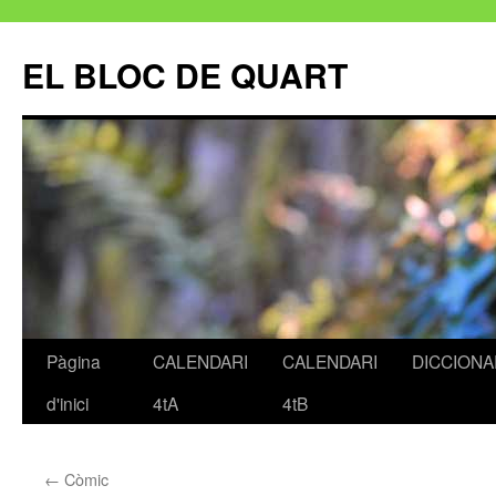
EL BLOC DE QUART
Pàgina
CALENDARI
CALENDARI
DICCIONA
Vés
d'inici
4tA
4tB
al
contingut
←
Còmic