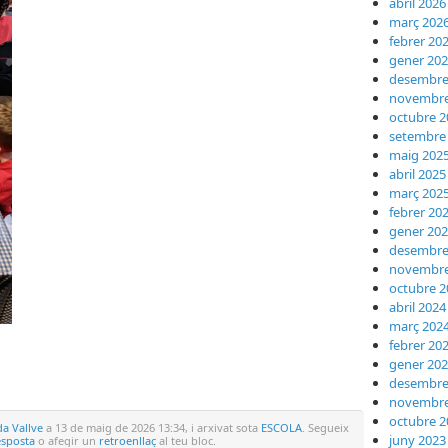
abril 2026
març 202
febrer 20
gener 20
desembre
novembre
octubre 2
setembre
maig 202
abril 2025
març 202
febrer 20
gener 20
desembre
novembre
octubre 2
abril 2024
març 202
febrer 20
teix
gener 20
desembre
novembre
octubre 2
a Vallve
a 13 de maig de 2026 13:34, i arxivat sota
ESCOLA
. Segueix
juny 2023
esposta
o afegir un
retroenllaç
al teu bloc.