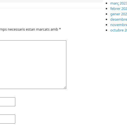
març 202
febrer 20
gener 20
desembre
novembre
amps necessaris estan marcats amb
*
octubre 2