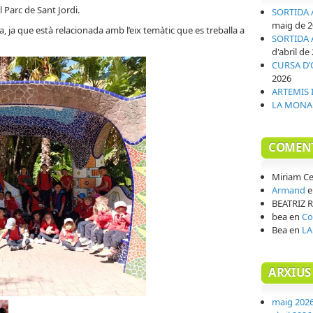
l Parc de Sant Jordi.
SORTIDA 
maig de 
a, ja que està relacionada amb l’eix temàtic que es treballa a
SORTIDA 
d'abril de
CURSA D’
2026
ARTEMIS I
LA MONA
COMENT
Miriam Ce
Armand
e
BEATRIZ 
bea
en
Co
Bea
en
LA
ARXIUS
maig 202