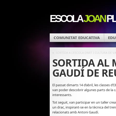
ESCOLA
JOAN
P
COMUNITAT EDUCATIVA
EDU
«
SORTIDA A L’ESCOLA D’ART I CULTURA DE V
SORTIDA AL
GAUDÍ DE RE
El passat dimarts 14 d’abril, les classes d’I
van poder descobrir algunes parts de la cas
interessants.
Tot seguit, van participar en un taller cr
un drac, inspirant-se en la tècnica del tre
relacionats amb Antoni Gaudí.