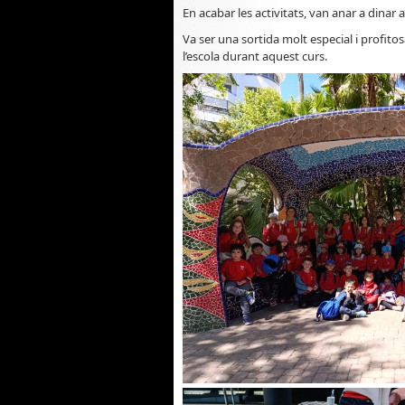
En acabar les activitats, van anar a dinar a
Va ser una sortida molt especial i profitos
l’escola durant aquest curs.