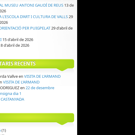
AL MUSEU ANTONI GAUDÍ DE REUS
13 de
2026
A L’ESCOLA D’ART I CULTURA DE VALLS
29
 2026
ORIENTACIÓ PER PUIGPELAT
29 d'abril de
I
15 d'abril de 2026
8 d'abril de 2026
ARIS RECENTS
rda Vallve
en
VISITA DE L’ARMAND
n
VISITA DE L’ARMAND
RODRIGUEZ
en
22 de desembre
nsigna dia 1
 CASTANYADA
6
(1)