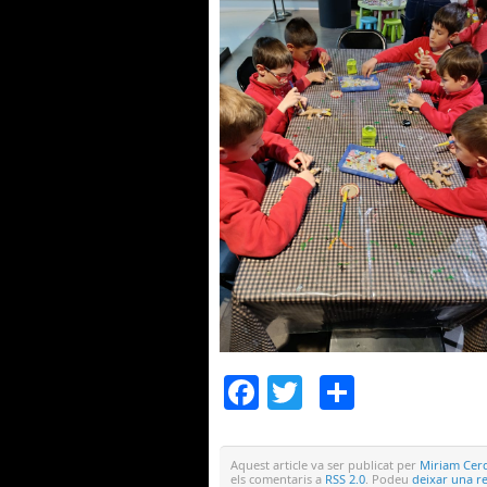
Facebook
Twitter
Compar
Aquest article va ser publicat per
Miriam Cerd
els comentaris a
RSS 2.0
. Podeu
deixar una r