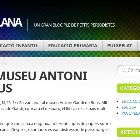
LANA
UN GRAN BLOC PLE DE PETITS PERIODISTES
CACIÓ INFANTIL
EDUCACIÓ PRIMÀRIA
PUIGPELAT
ALLS
 MUSEU ANTONI
US
CATEGO
EDUCACI
3, I4, I5, 1r i 2n van anar al museu Antoni Gaudí de Reus. Allí
ESCOLA
a de Gaudí, com ara el despatx, el llit i altres espais molt
PUIGPEL
eatiu que consistia a enganxar diferents tipus de papers sobre
ncadís. Després, els infants es van disfressar de personatges
ARTICL