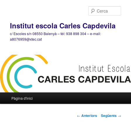
Cerca
Institut escola Carles Capdevila
c/ Escoles s/n 08550 Balenyà – tèl: 938 898 304 – e-mail:
a8076959@xtec.cat
Menú
Pàgina d'inici
Aneu
principal
al
Navegació
←
Anteriors
Següents
→
pels
contingut
articles