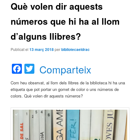
Què volen dir aquests
principal
números que hi ha al llom
d’alguns llibres?
Publicat el
13 març 2018
per
bibliotecaeldrac
Facebook
Twitter
Comparteix
Com heu observat, al llom dels llibres de la biblioteca hi ha una
etiqueta que pot portar un gomet de color o uns números de
colors. Què volen dir aquests números?